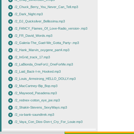
play_circle
play_circle
/2_Chuck_Berry_You_Never_Can_Tell.mp3
play_circle
/2_Dark_Night.mp3
play_circle
/2_DJ_Quicksilver_Bellissima.mp3
play_circle
/2_FANCY_Flames_Of_Love-Radio_version-.mp3
play_circle
/2_FR_David_Words.mp3
play_circle
/2_Galeria-The_Gael-We_Gotta_Party-.mp3
play_circle
/2_Hank_Marvin_oxygene_part4.mp3
play_circle
/2_InGrid_track_17.mp3
play_circle
/2_LaBionda_OneForU_OneForMe.mp3
play_circle
/2_Laid_Back-I-m_Hooked.mp3
play_circle
/2_Louis_Armstrong_HELLO_DOLLY.mp3
play_circle
/2_MacCartney-Bip_Bop.mp3
play_circle
/2_Maywood_Pasadena.mp3
play_circle
/2_rednex-cotton_eye_joe.mp3
play_circle
/2_Shakin-Stevens_SexyWays.mp3
play_circle
/2_va-bank-saundtrek.mp3
play_circle
/2_Vaya_Con_Dios-Don-t_Cry_For_Louie.mp3