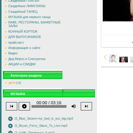
Свадебные ПЛАТЬЯ
Свадебные ЛИМУЗИНЫ
Свадебный ТАНЕЦ
МУЗЫКА для первого танца
КАФЕ, РЕСТОРАНЫ, БАНКЕТНЫЕ
ЗАЛЫ
В
КОННЫЙ КОРТЕЖ
ДЛЯ ВЫПУСКНИКОВ
прайслист
Информация о сайте
Видео
Дед Мороз и Снегурочка
АКЦИИ и СКИДКИ
Категории раздела
дети
[14]
МУЗЫКА
00:00 / 03:16
skip_previous
play_circle
volume_up
skip_next
play_circle
/2_Blue_Sistem-my_bed_is_too_big.mp3
play_circle
/2_Bryan_Ferry_Slave_To_Live.mp3
/2_Chilly_Dimension_5.mp3