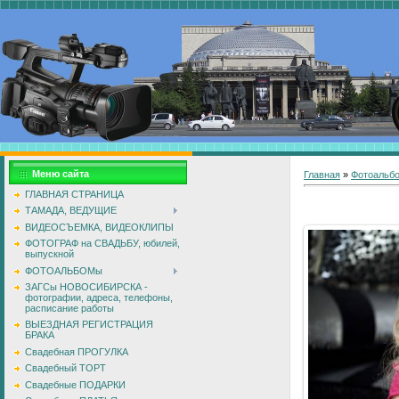
Меню сайта
Главная
»
Фотоальб
ГЛАВНАЯ СТРАНИЦА
ТАМАДА, ВЕДУЩИЕ
ВИДЕОСЪЕМКА, ВИДЕОКЛИПЫ
ФОТОГРАФ на СВАДЬБУ, юбилей,
выпускной
ФОТОАЛЬБОМы
ЗАГСы НОВОСИБИРСКА -
фотографии, адреса, телефоны,
расписание работы
ВЫЕЗДНАЯ РЕГИСТРАЦИЯ
БРАКА
Свадебная ПРОГУЛКА
Свадебный ТОРТ
Свадебные ПОДАРКИ