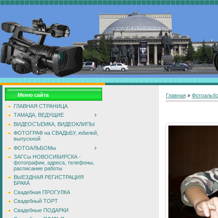
Меню сайта
Главная
»
Фотоальб
ГЛАВНАЯ СТРАНИЦА
ТАМАДА, ВЕДУЩИЕ
ВИДЕОСЪЕМКА, ВИДЕОКЛИПЫ
ФОТОГРАФ на СВАДЬБУ, юбилей,
выпускной
ФОТОАЛЬБОМы
ЗАГСы НОВОСИБИРСКА -
фотографии, адреса, телефоны,
расписание работы
ВЫЕЗДНАЯ РЕГИСТРАЦИЯ
БРАКА
Свадебная ПРОГУЛКА
Свадебный ТОРТ
Свадебные ПОДАРКИ