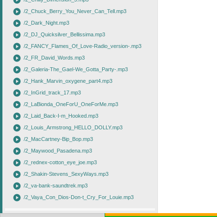
play_circle
play_circle
/2_Chuck_Berry_You_Never_Can_Tell.mp3
play_circle
/2_Dark_Night.mp3
play_circle
/2_DJ_Quicksilver_Bellissima.mp3
play_circle
/2_FANCY_Flames_Of_Love-Radio_version-.mp3
play_circle
/2_FR_David_Words.mp3
play_circle
/2_Galeria-The_Gael-We_Gotta_Party-.mp3
play_circle
/2_Hank_Marvin_oxygene_part4.mp3
play_circle
/2_InGrid_track_17.mp3
play_circle
/2_LaBionda_OneForU_OneForMe.mp3
play_circle
/2_Laid_Back-I-m_Hooked.mp3
play_circle
/2_Louis_Armstrong_HELLO_DOLLY.mp3
play_circle
/2_MacCartney-Bip_Bop.mp3
play_circle
/2_Maywood_Pasadena.mp3
play_circle
/2_rednex-cotton_eye_joe.mp3
play_circle
/2_Shakin-Stevens_SexyWays.mp3
play_circle
/2_va-bank-saundtrek.mp3
play_circle
/2_Vaya_Con_Dios-Don-t_Cry_For_Louie.mp3