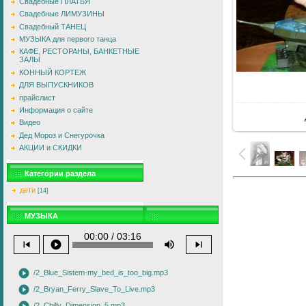
Свадебные ПЛАТЬЯ
Свадебные ЛИМУЗИНЫ
Свадебный ТАНЕЦ
МУЗЫКА для первого танца
КАФЕ, РЕСТОРАНЫ, БАНКЕТНЫЕ
ЗАЛЫ
КОННЫЙ КОРТЕЖ
ДЛЯ ВЫПУСКНИКОВ
прайслист
Информация о сайте
Видео
Дед Мороз и Снегурочка
АКЦИИ и СКИДКИ
Категории раздела
дети
[14]
МУЗЫКА
00:00 / 03:16
skip_previous
play_circle
volume_up
skip_next
play_circle
/2_Blue_Sistem-my_bed_is_too_big.mp3
play_circle
/2_Bryan_Ferry_Slave_To_Live.mp3
/2_Chilly_Dimension_5.mp3