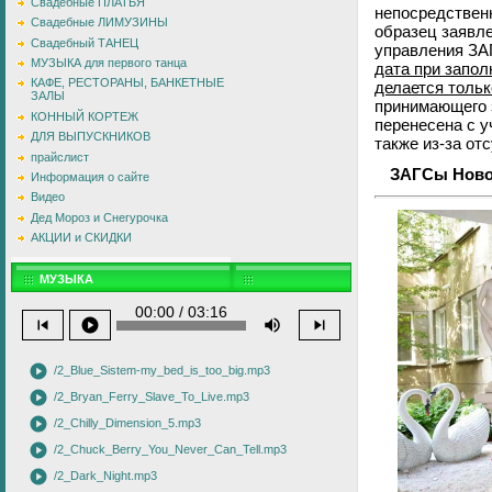
Свадебные ПЛАТЬЯ
непосредственн
Свадебные ЛИМУЗИНЫ
образец заявл
Свадебный ТАНЕЦ
управления ЗАГ
МУЗЫКА для первого танца
дата при запол
КАФЕ, РЕСТОРАНЫ, БАНКЕТНЫЕ
делается тольк
ЗАЛЫ
принимающего 
КОННЫЙ КОРТЕЖ
перенесена с у
ДЛЯ ВЫПУСКНИКОВ
также из-за от
прайслист
ЗАГСы Ново
Информация о сайте
Видео
Дед Мороз и Снегурочка
АКЦИИ и СКИДКИ
МУЗЫКА
00:00 / 03:16
skip_previous
play_circle
volume_up
skip_next
play_circle
/2_Blue_Sistem-my_bed_is_too_big.mp3
play_circle
/2_Bryan_Ferry_Slave_To_Live.mp3
play_circle
/2_Chilly_Dimension_5.mp3
play_circle
/2_Chuck_Berry_You_Never_Can_Tell.mp3
play_circle
/2_Dark_Night.mp3