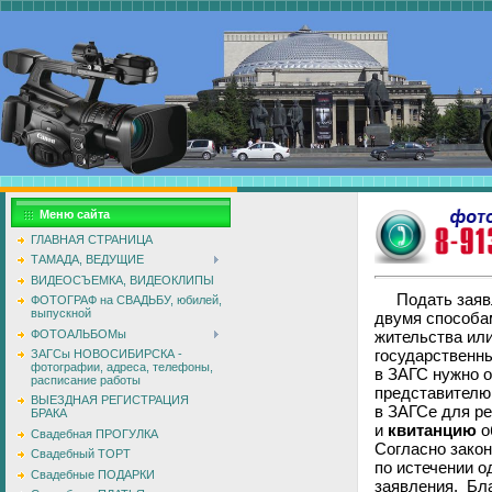
Меню сайта
ГЛАВНАЯ СТРАНИЦА
ТАМАДА, ВЕДУЩИЕ
ВИДЕОСЪЕМКА, ВИДЕОКЛИПЫ
Подать заявле
ФОТОГРАФ на СВАДЬБУ, юбилей,
выпускной
двумя способам
ФОТОАЛЬБОМы
жительства или
государственн
ЗАГСы НОВОСИБИРСКА -
фотографии, адреса, телефоны,
в ЗАГС нужно о
расписание работы
представителю
ВЫЕЗДНАЯ РЕГИСТРАЦИЯ
в ЗАГСе для р
БРАКА
и
квитанцию
о
Свадебная ПРОГУЛКА
Согласно закон
Свадебный ТОРТ
по истечении о
Свадебные ПОДАРКИ
заявления. Бл