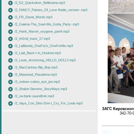
play_circle
/2_DJ_Quicksilver_Bellissima.mp3
play_circle
/2_FANCY_Flames_Of_Love-Radio_version-.mp3
play_circle
/2_FR_David_Words.mp3
play_circle
/2_Galeria-The_Gael-We_Gotta_Party-.mp3
play_circle
/2_Hank_Marvin_oxygene_part4.mp3
play_circle
/2_InGrid_track_17.mp3
play_circle
/2_LaBionda_OneForU_OneForMe.mp3
play_circle
/2_Laid_Back-I-m_Hooked.mp3
play_circle
/2_Louis_Armstrong_HELLO_DOLLY.mp3
play_circle
/2_MacCartney-Bip_Bop.mp3
play_circle
/2_Maywood_Pasadena.mp3
play_circle
/2_rednex-cotton_eye_joe.mp3
play_circle
/2_Shakin-Stevens_SexyWays.mp3
play_circle
/2_va-bank-saundtrek.mp3
play_circle
/2_Vaya_Con_Dios-Don-t_Cry_For_Louie.mp3
ЗАГС Кировског
342-70-