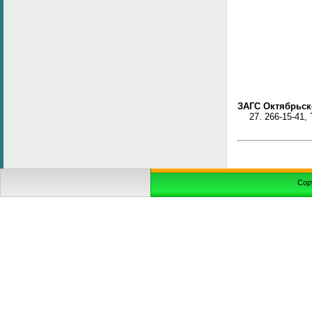
ЗАГС Октябрьск
27.
266-15-41, 
Cop