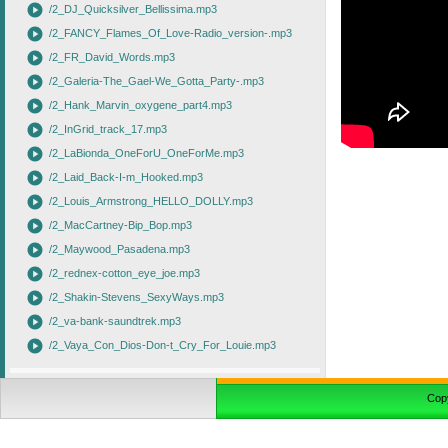
play_circle
/2_DJ_Quicksilver_Bellissima.mp3
play_circle
/2_FANCY_Flames_Of_Love-Radio_version-.mp3
play_circle
/2_FR_David_Words.mp3
play_circle
/2_Galeria-The_Gael-We_Gotta_Party-.mp3
play_circle
/2_Hank_Marvin_oxygene_part4.mp3
play_circle
/2_InGrid_track_17.mp3
play_circle
/2_LaBionda_OneForU_OneForMe.mp3
play_circle
/2_Laid_Back-I-m_Hooked.mp3
play_circle
/2_Louis_Armstrong_HELLO_DOLLY.mp3
play_circle
/2_MacCartney-Bip_Bop.mp3
play_circle
/2_Maywood_Pasadena.mp3
play_circle
/2_rednex-cotton_eye_joe.mp3
play_circle
/2_Shakin-Stevens_SexyWays.mp3
play_circle
/2_va-bank-saundtrek.mp3
play_circle
/2_Vaya_Con_Dios-Don-t_Cry_For_Louie.mp3
Cop