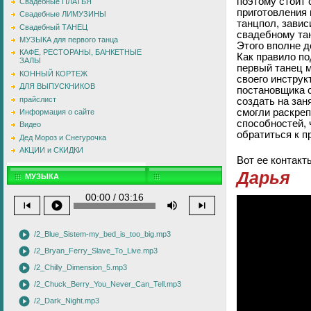
поэтому стоит 
Свадебные ПЛАТЬЯ
приготовления 
Свадебные ЛИМУЗИНЫ
танцпол, завис
Свадебный ТАНЕЦ
свадебному та
МУЗЫКА для первого танца
Этого вполне д
КАФЕ, РЕСТОРАНЫ, БАНКЕТНЫЕ
Как правило по
ЗАЛЫ
первый танец 
КОННЫЙ КОРТЕЖ
своего инструк
ДЛЯ ВЫПУСКНИКОВ
постановщика с
прайслист
создать на зан
смогли раскреп
Информация о сайте
способностей, 
Видео
обратиться к 
Дед Мороз и Снегурочка
АКЦИИ и СКИДКИ
Вот ее контакты
Дарья
МУЗЫКА
00:00 / 03:16
skip_previous
play_circle
volume_up
skip_next
play_circle
/2_Blue_Sistem-my_bed_is_too_big.mp3
play_circle
/2_Bryan_Ferry_Slave_To_Live.mp3
play_circle
/2_Chilly_Dimension_5.mp3
play_circle
/2_Chuck_Berry_You_Never_Can_Tell.mp3
play_circle
/2_Dark_Night.mp3