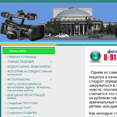
Меню сайта
ГЛАВНАЯ СТРАНИЦА
ТАМАДА, ВЕДУЩИЕ
ВИДЕОСЪЕМКА, ВИДЕОКЛИПЫ
ФОТОГРАФ на СВАДЬБУ, юбилей,
Одним из самы
выпускной
поцелуя в каче
ФОТОАЛЬБОМы
следует опреде
ЗАГСы НОВОСИБИРСКА -
закружиться в
фотографии, адреса, телефоны,
чувств, поэтом
расписание работы
считается что 
ВЫЕЗДНАЯ РЕГИСТРАЦИЯ
за рубежом та
БРАКА
оригинальные 
Свадебная ПРОГУЛКА
ритмах или даж
Свадебный ТОРТ
Свадебные ПОДАРКИ
Как молодые ст