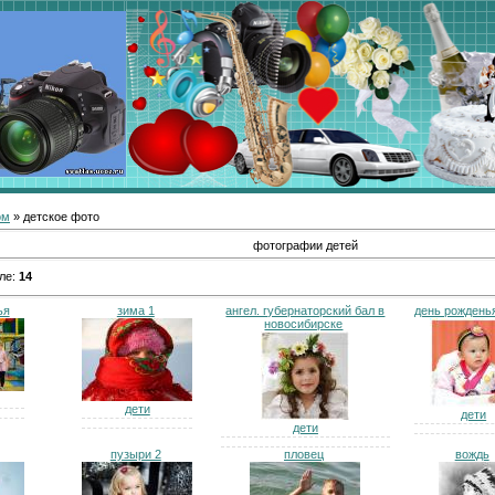
ом
» детское фото
фотографии детей
ле
:
14
ья
зима 1
ангел. губернаторский бал в
день рожденья
новосибирске
дети
дети
дети
пузыри 2
пловец
вождь