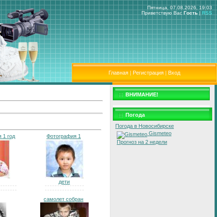
Пятница, 07.08.2026, 19:03
Приветствую Вас
Гость
|
RSS
Главная
|
Регистрация
|
Вход
ВНИМАНИЕ!
Погода
Погода в Новосибирске
Gismeteo
 1 год
Фотография 1
Прогноз на 2 недели
дети
самолет собран