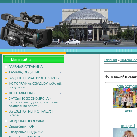
Меню сайта
Главная
»
Фотоальб
ГЛАВНАЯ СТРАНИЦА
ТАМАДА, ВЕДУЩИЕ
Фотографий в разде
ВИДЕОСЪЕМКА, ВИДЕОКЛИПЫ
ФОТОГРАФ на СВАДЬБУ, юбилей,
день рожден
выпускной
ФОТОАЛЬБОМы
ЗАГСы НОВОСИБИРСКА -
фотографии, адреса, телефоны,
расписание работы
дети
ВЫЕЗДНАЯ РЕГИСТРАЦИЯ
БРАКА
Свадебная ПРОГУЛКА
пузыри 1
Свадебный ТОРТ
Свадебные ПОДАРКИ