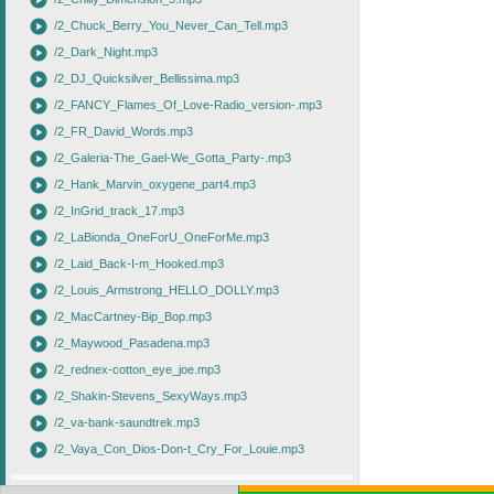
play_circle
play_circle
/2_Chuck_Berry_You_Never_Can_Tell.mp3
play_circle
/2_Dark_Night.mp3
play_circle
/2_DJ_Quicksilver_Bellissima.mp3
play_circle
/2_FANCY_Flames_Of_Love-Radio_version-.mp3
play_circle
/2_FR_David_Words.mp3
play_circle
/2_Galeria-The_Gael-We_Gotta_Party-.mp3
play_circle
/2_Hank_Marvin_oxygene_part4.mp3
play_circle
/2_InGrid_track_17.mp3
play_circle
/2_LaBionda_OneForU_OneForMe.mp3
play_circle
/2_Laid_Back-I-m_Hooked.mp3
play_circle
/2_Louis_Armstrong_HELLO_DOLLY.mp3
play_circle
/2_MacCartney-Bip_Bop.mp3
play_circle
/2_Maywood_Pasadena.mp3
play_circle
/2_rednex-cotton_eye_joe.mp3
play_circle
/2_Shakin-Stevens_SexyWays.mp3
play_circle
/2_va-bank-saundtrek.mp3
play_circle
/2_Vaya_Con_Dios-Don-t_Cry_For_Louie.mp3