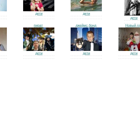
дети
дети
дети
пират
джеймс бонд
Новый го
дети
дети
дети