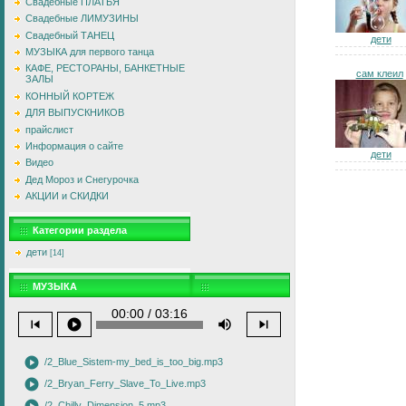
Свадебные ПЛАТЬЯ
Свадебные ЛИМУЗИНЫ
Свадебный ТАНЕЦ
дети
МУЗЫКА для первого танца
КАФЕ, РЕСТОРАНЫ, БАНКЕТНЫЕ
сам клеил
ЗАЛЫ
КОННЫЙ КОРТЕЖ
ДЛЯ ВЫПУСКНИКОВ
прайслист
Информация о сайте
дети
Видео
Дед Мороз и Снегурочка
АКЦИИ и СКИДКИ
Категории раздела
дети
[14]
МУЗЫКА
00:00 / 03:16
skip_previous
play_circle
volume_up
skip_next
play_circle
/2_Blue_Sistem-my_bed_is_too_big.mp3
play_circle
/2_Bryan_Ferry_Slave_To_Live.mp3
/2_Chilly_Dimension_5.mp3