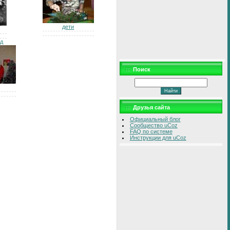
дети
д
Поиск
Друзья сайта
Официальный блог
Сообщество uCoz
FAQ по системе
Инструкции для uCoz