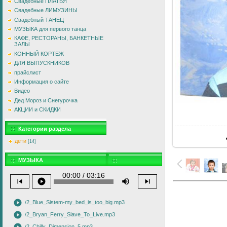
Свадебные ПЛАТЬЯ
Свадебные ЛИМУЗИНЫ
Свадебный ТАНЕЦ
МУЗЫКА для первого танца
КАФЕ, РЕСТОРАНЫ, БАНКЕТНЫЕ
ЗАЛЫ
КОННЫЙ КОРТЕЖ
ДЛЯ ВЫПУСКНИКОВ
прайслист
Информация о сайте
Видео
Дед Мороз и Снегурочка
АКЦИИ и СКИДКИ
В
Категории раздела
дети
[14]
МУЗЫКА
00:00 / 03:16
skip_previous
play_circle
volume_up
skip_next
play_circle
/2_Blue_Sistem-my_bed_is_too_big.mp3
play_circle
/2_Bryan_Ferry_Slave_To_Live.mp3
/2_Chilly_Dimension_5.mp3