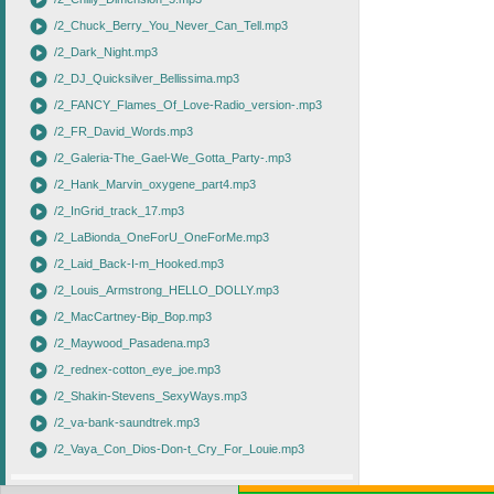
play_circle
play_circle
/2_Chuck_Berry_You_Never_Can_Tell.mp3
play_circle
/2_Dark_Night.mp3
play_circle
/2_DJ_Quicksilver_Bellissima.mp3
play_circle
/2_FANCY_Flames_Of_Love-Radio_version-.mp3
play_circle
/2_FR_David_Words.mp3
play_circle
/2_Galeria-The_Gael-We_Gotta_Party-.mp3
play_circle
/2_Hank_Marvin_oxygene_part4.mp3
play_circle
/2_InGrid_track_17.mp3
play_circle
/2_LaBionda_OneForU_OneForMe.mp3
play_circle
/2_Laid_Back-I-m_Hooked.mp3
play_circle
/2_Louis_Armstrong_HELLO_DOLLY.mp3
play_circle
/2_MacCartney-Bip_Bop.mp3
play_circle
/2_Maywood_Pasadena.mp3
play_circle
/2_rednex-cotton_eye_joe.mp3
play_circle
/2_Shakin-Stevens_SexyWays.mp3
play_circle
/2_va-bank-saundtrek.mp3
play_circle
/2_Vaya_Con_Dios-Don-t_Cry_For_Louie.mp3