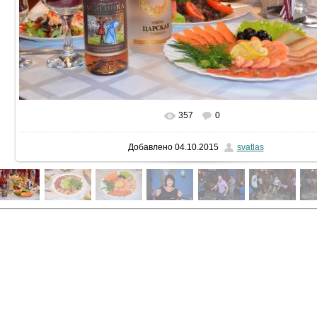
357
0
В реальном размере
2000x1324
/ 375.7Kb
Добавлено
04.10.2015
svatlas