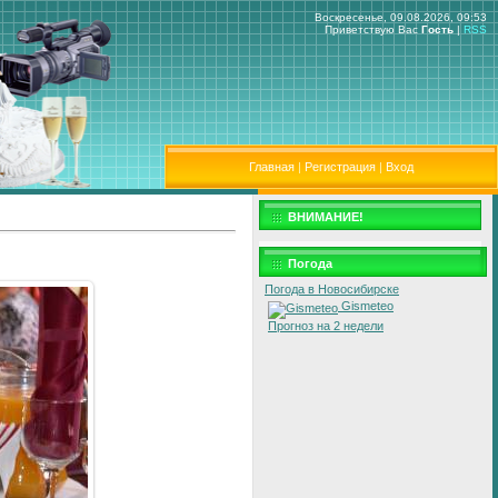
Воскресенье, 09.08.2026, 09:53
Приветствую Вас
Гость
|
RSS
Главная
|
Регистрация
|
Вход
ВНИМАНИЕ!
Погода
Погода в Новосибирске
Gismeteo
Прогноз на 2 недели