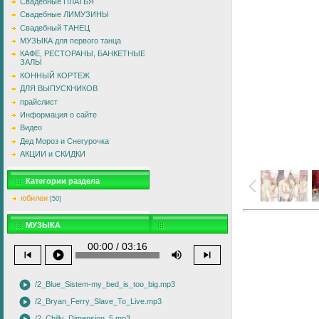
Свадебные ПЛАТЬЯ
Свадебные ЛИМУЗИНЫ
Свадебный ТАНЕЦ
МУЗЫКА для первого танца
КАФЕ, РЕСТОРАНЫ, БАНКЕТНЫЕ
ЗАЛЫ
КОННЫЙ КОРТЕЖ
ДЛЯ ВЫПУСКНИКОВ
прайслист
Информация о сайте
Видео
Дед Мороз и Снегурочка
АКЦИИ и СКИДКИ
Категории раздела
юбилеи
[50]
МУЗЫКА
00:00 / 03:16
skip_previous
play_circle
volume_up
skip_next
play_circle
/2_Blue_Sistem-my_bed_is_too_big.mp3
play_circle
/2_Bryan_Ferry_Slave_To_Live.mp3
/2_Chilly_Dimension_5.mp3