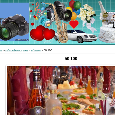
ом
»
юбилейные фото
»
юбилеи
» 50 100
50 100