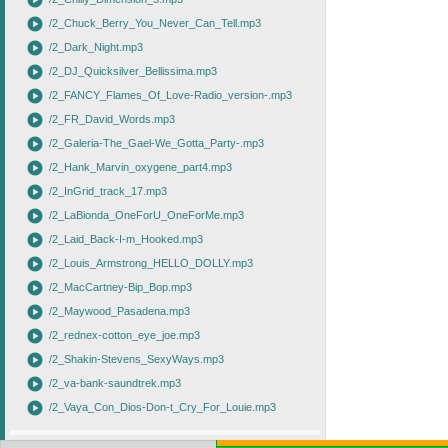
play_circle
play_circle
/2_Chuck_Berry_You_Never_Can_Tell.mp3
play_circle
/2_Dark_Night.mp3
play_circle
/2_DJ_Quicksilver_Bellissima.mp3
play_circle
/2_FANCY_Flames_Of_Love-Radio_version-.mp3
play_circle
/2_FR_David_Words.mp3
play_circle
/2_Galeria-The_Gael-We_Gotta_Party-.mp3
play_circle
/2_Hank_Marvin_oxygene_part4.mp3
play_circle
/2_InGrid_track_17.mp3
play_circle
/2_LaBionda_OneForU_OneForMe.mp3
play_circle
/2_Laid_Back-I-m_Hooked.mp3
play_circle
/2_Louis_Armstrong_HELLO_DOLLY.mp3
play_circle
/2_MacCartney-Bip_Bop.mp3
play_circle
/2_Maywood_Pasadena.mp3
play_circle
/2_rednex-cotton_eye_joe.mp3
play_circle
/2_Shakin-Stevens_SexyWays.mp3
play_circle
/2_va-bank-saundtrek.mp3
play_circle
/2_Vaya_Con_Dios-Don-t_Cry_For_Louie.mp3