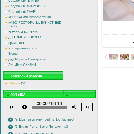
Свадебные ПЛАТЬЯ
Свадебные ЛИМУЗИНЫ
Свадебный ТАНЕЦ
МУЗЫКА для первого танца
КАФЕ, РЕСТОРАНЫ, БАНКЕТНЫЕ
ЗАЛЫ
В
КОННЫЙ КОРТЕЖ
ДЛЯ ВЫПУСКНИКОВ
прайслист
Информация о сайте
Видео
Дед Мороз и Снегурочка
АКЦИИ и СКИДКИ
Категории раздела
юбилеи
[50]
МУЗЫКА
00:00 / 03:16
skip_previous
play_circle
volume_up
skip_next
play_circle
/2_Blue_Sistem-my_bed_is_too_big.mp3
play_circle
/2_Bryan_Ferry_Slave_To_Live.mp3
/2_Chilly_Dimension_5.mp3