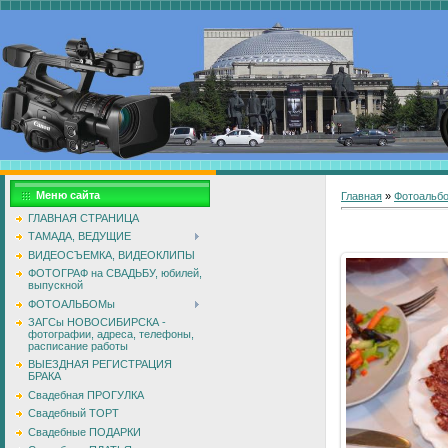
Меню сайта
Главная
»
Фотоальб
ГЛАВНАЯ СТРАНИЦА
ТАМАДА, ВЕДУЩИЕ
ВИДЕОСЪЕМКА, ВИДЕОКЛИПЫ
ФОТОГРАФ на СВАДЬБУ, юбилей,
выпускной
ФОТОАЛЬБОМы
ЗАГСы НОВОСИБИРСКА -
фотографии, адреса, телефоны,
расписание работы
ВЫЕЗДНАЯ РЕГИСТРАЦИЯ
БРАКА
Свадебная ПРОГУЛКА
Свадебный ТОРТ
Свадебные ПОДАРКИ