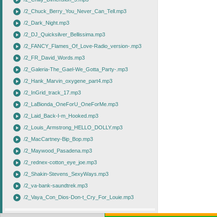
play_circle
play_circle
/2_Chuck_Berry_You_Never_Can_Tell.mp3
play_circle
/2_Dark_Night.mp3
play_circle
/2_DJ_Quicksilver_Bellissima.mp3
play_circle
/2_FANCY_Flames_Of_Love-Radio_version-.mp3
play_circle
/2_FR_David_Words.mp3
play_circle
/2_Galeria-The_Gael-We_Gotta_Party-.mp3
play_circle
/2_Hank_Marvin_oxygene_part4.mp3
play_circle
/2_InGrid_track_17.mp3
play_circle
/2_LaBionda_OneForU_OneForMe.mp3
play_circle
/2_Laid_Back-I-m_Hooked.mp3
play_circle
/2_Louis_Armstrong_HELLO_DOLLY.mp3
play_circle
/2_MacCartney-Bip_Bop.mp3
play_circle
/2_Maywood_Pasadena.mp3
play_circle
/2_rednex-cotton_eye_joe.mp3
play_circle
/2_Shakin-Stevens_SexyWays.mp3
play_circle
/2_va-bank-saundtrek.mp3
play_circle
/2_Vaya_Con_Dios-Don-t_Cry_For_Louie.mp3