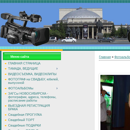
Меню сайта
Главная
»
Фотоальб
ГЛАВНАЯ СТРАНИЦА
ТАМАДА, ВЕДУЩИЕ
ВИДЕОСЪЕМКА, ВИДЕОКЛИПЫ
ФОТОГРАФ на СВАДЬБУ, юбилей,
выпускной
ФОТОАЛЬБОМы
ЗАГСы НОВОСИБИРСКА -
фотографии, адреса, телефоны,
расписание работы
ВЫЕЗДНАЯ РЕГИСТРАЦИЯ
БРАКА
Свадебная ПРОГУЛКА
Свадебный ТОРТ
Свадебные ПОДАРКИ