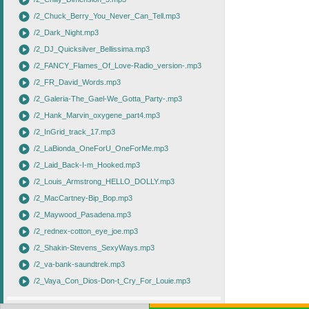
play_circle
play_circle
/2_Chuck_Berry_You_Never_Can_Tell.mp3
play_circle
/2_Dark_Night.mp3
play_circle
/2_DJ_Quicksilver_Bellissima.mp3
play_circle
/2_FANCY_Flames_Of_Love-Radio_version-.mp3
play_circle
/2_FR_David_Words.mp3
play_circle
/2_Galeria-The_Gael-We_Gotta_Party-.mp3
play_circle
/2_Hank_Marvin_oxygene_part4.mp3
play_circle
/2_InGrid_track_17.mp3
play_circle
/2_LaBionda_OneForU_OneForMe.mp3
play_circle
/2_Laid_Back-I-m_Hooked.mp3
play_circle
/2_Louis_Armstrong_HELLO_DOLLY.mp3
play_circle
/2_MacCartney-Bip_Bop.mp3
play_circle
/2_Maywood_Pasadena.mp3
play_circle
/2_rednex-cotton_eye_joe.mp3
play_circle
/2_Shakin-Stevens_SexyWays.mp3
play_circle
/2_va-bank-saundtrek.mp3
play_circle
/2_Vaya_Con_Dios-Don-t_Cry_For_Louie.mp3