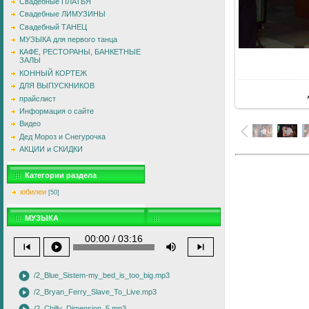
Свадебные ПЛАТЬЯ
Свадебные ЛИМУЗИНЫ
Свадебный ТАНЕЦ
МУЗЫКА для первого танца
КАФЕ, РЕСТОРАНЫ, БАНКЕТНЫЕ
ЗАЛЫ
В
КОННЫЙ КОРТЕЖ
ДЛЯ ВЫПУСКНИКОВ
прайслист
Информация о сайте
Видео
Дед Мороз и Снегурочка
АКЦИИ и СКИДКИ
Категории раздела
юбилеи
[50]
МУЗЫКА
00:00 / 03:16
skip_previous
play_circle
volume_up
skip_next
play_circle
/2_Blue_Sistem-my_bed_is_too_big.mp3
play_circle
/2_Bryan_Ferry_Slave_To_Live.mp3
/2_Chilly_Dimension_5.mp3