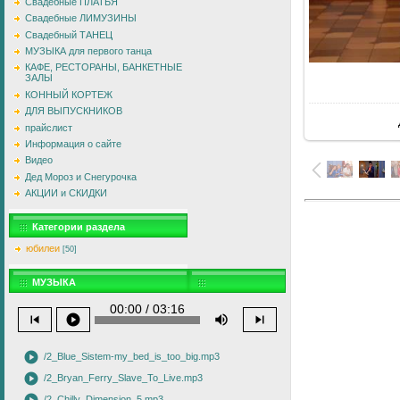
Свадебные ПЛАТЬЯ
Свадебные ЛИМУЗИНЫ
Свадебный ТАНЕЦ
МУЗЫКА для первого танца
КАФЕ, РЕСТОРАНЫ, БАНКЕТНЫЕ
ЗАЛЫ
В
КОННЫЙ КОРТЕЖ
ДЛЯ ВЫПУСКНИКОВ
прайслист
Информация о сайте
Видео
Дед Мороз и Снегурочка
АКЦИИ и СКИДКИ
Категории раздела
юбилеи
[50]
МУЗЫКА
00:00 / 03:16
skip_previous
play_circle
volume_up
skip_next
play_circle
/2_Blue_Sistem-my_bed_is_too_big.mp3
play_circle
/2_Bryan_Ferry_Slave_To_Live.mp3
/2_Chilly_Dimension_5.mp3