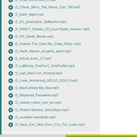
play_circle
play_circle
/2_Chuck_Berry_You_Never_Can_Tell.mp3
play_circle
/2_Dark_Night.mp3
play_circle
/2_DJ_Quicksilver_Bellissima.mp3
play_circle
/2_FANCY_Flames_Of_Love-Radio_version-.mp3
play_circle
/2_FR_David_Words.mp3
play_circle
/2_Galeria-The_Gael-We_Gotta_Party-.mp3
play_circle
/2_Hank_Marvin_oxygene_part4.mp3
play_circle
/2_InGrid_track_17.mp3
play_circle
/2_LaBionda_OneForU_OneForMe.mp3
play_circle
/2_Laid_Back-I-m_Hooked.mp3
play_circle
/2_Louis_Armstrong_HELLO_DOLLY.mp3
play_circle
/2_MacCartney-Bip_Bop.mp3
play_circle
/2_Maywood_Pasadena.mp3
play_circle
/2_rednex-cotton_eye_joe.mp3
play_circle
/2_Shakin-Stevens_SexyWays.mp3
play_circle
/2_va-bank-saundtrek.mp3
play_circle
/2_Vaya_Con_Dios-Don-t_Cry_For_Louie.mp3