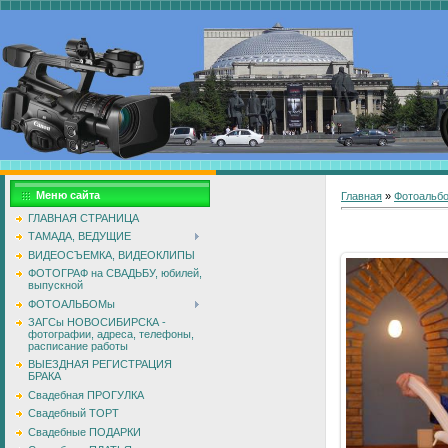
Меню сайта
Главная
»
Фотоальб
ГЛАВНАЯ СТРАНИЦА
ТАМАДА, ВЕДУЩИЕ
ВИДЕОСЪЕМКА, ВИДЕОКЛИПЫ
ФОТОГРАФ на СВАДЬБУ, юбилей,
выпускной
ФОТОАЛЬБОМы
ЗАГСы НОВОСИБИРСКА -
фотографии, адреса, телефоны,
расписание работы
ВЫЕЗДНАЯ РЕГИСТРАЦИЯ
БРАКА
Свадебная ПРОГУЛКА
Свадебный ТОРТ
Свадебные ПОДАРКИ