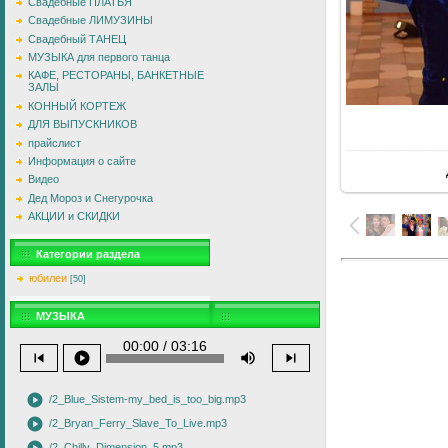
Свадебные ПЛАТЬЯ
Свадебные ЛИМУЗИНЫ
Свадебный ТАНЕЦ
МУЗЫКА для первого танца
КАФЕ, РЕСТОРАНЫ, БАНКЕТНЫЕ
ЗАЛЫ
КОННЫЙ КОРТЕЖ
ДЛЯ ВЫПУСКНИКОВ
В
прайслист
Информация о сайте
Видео
Дед Мороз и Снегурочка
АКЦИИ и СКИДКИ
Категории раздела
юбилеи
[50]
МУЗЫКА
00:00 / 03:16
skip_previous
play_circle
volume_up
skip_next
play_circle
/2_Blue_Sistem-my_bed_is_too_big.mp3
play_circle
/2_Bryan_Ferry_Slave_To_Live.mp3
/2_Chilly_Dimension_5.mp3