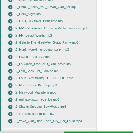
play_circle
play_circle
/2_Chuck_Berry_You_Never_Can_Tell.mp3
play_circle
/2_Dark_Night.mp3
play_circle
/2_DJ_Quicksilver_Bellissima.mp3
play_circle
/2_FANCY_Flames_Of_Love-Radio_version-.mp3
play_circle
/2_FR_David_Words.mp3
play_circle
/2_Galeria-The_Gael-We_Gotta_Party-.mp3
play_circle
/2_Hank_Marvin_oxygene_part4.mp3
play_circle
/2_InGrid_track_17.mp3
play_circle
/2_LaBionda_OneForU_OneForMe.mp3
play_circle
/2_Laid_Back-I-m_Hooked.mp3
play_circle
/2_Louis_Armstrong_HELLO_DOLLY.mp3
play_circle
/2_MacCartney-Bip_Bop.mp3
play_circle
/2_Maywood_Pasadena.mp3
play_circle
/2_rednex-cotton_eye_joe.mp3
play_circle
/2_Shakin-Stevens_SexyWays.mp3
play_circle
/2_va-bank-saundtrek.mp3
play_circle
/2_Vaya_Con_Dios-Don-t_Cry_For_Louie.mp3