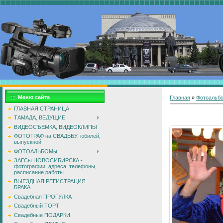
Меню сайта
Главная
»
Фотоальб
ГЛАВНАЯ СТРАНИЦА
ТАМАДА, ВЕДУЩИЕ
ВИДЕОСЪЕМКА, ВИДЕОКЛИПЫ
ФОТОГРАФ на СВАДЬБУ, юбилей,
выпускной
ФОТОАЛЬБОМы
ЗАГСы НОВОСИБИРСКА -
фотографии, адреса, телефоны,
расписание работы
ВЫЕЗДНАЯ РЕГИСТРАЦИЯ
БРАКА
Свадебная ПРОГУЛКА
Свадебный ТОРТ
Свадебные ПОДАРКИ