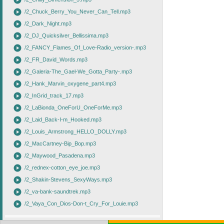
play_circle
play_circle
/2_Chuck_Berry_You_Never_Can_Tell.mp3
play_circle
/2_Dark_Night.mp3
play_circle
/2_DJ_Quicksilver_Bellissima.mp3
play_circle
/2_FANCY_Flames_Of_Love-Radio_version-.mp3
play_circle
/2_FR_David_Words.mp3
play_circle
/2_Galeria-The_Gael-We_Gotta_Party-.mp3
play_circle
/2_Hank_Marvin_oxygene_part4.mp3
play_circle
/2_InGrid_track_17.mp3
play_circle
/2_LaBionda_OneForU_OneForMe.mp3
play_circle
/2_Laid_Back-I-m_Hooked.mp3
play_circle
/2_Louis_Armstrong_HELLO_DOLLY.mp3
play_circle
/2_MacCartney-Bip_Bop.mp3
play_circle
/2_Maywood_Pasadena.mp3
play_circle
/2_rednex-cotton_eye_joe.mp3
play_circle
/2_Shakin-Stevens_SexyWays.mp3
play_circle
/2_va-bank-saundtrek.mp3
play_circle
/2_Vaya_Con_Dios-Don-t_Cry_For_Louie.mp3