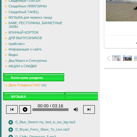
Свадебные ПЛАТЬЯ
Свадебные ЛИМУЗИНЫ
Свадебный ТАНЕЦ
МУЗЫКА для первого танца
КАФЕ, РЕСТОРАНЫ, БАНКЕТНЫЕ
ЗАЛЫ
В
КОННЫЙ КОРТЕЖ
ДЛЯ ВЫПУСКНИКОВ
прайслист
Информация о сайте
Видео
Дед Мороз и Снегурочка
АКЦИИ и СКИДКИ
Категории раздела
День Рожденья 5лет
[62]
МУЗЫКА
00:00 / 03:16
skip_previous
play_circle
volume_up
skip_next
play_circle
/2_Blue_Sistem-my_bed_is_too_big.mp3
play_circle
/2_Bryan_Ferry_Slave_To_Live.mp3
/2_Chilly_Dimension_5.mp3