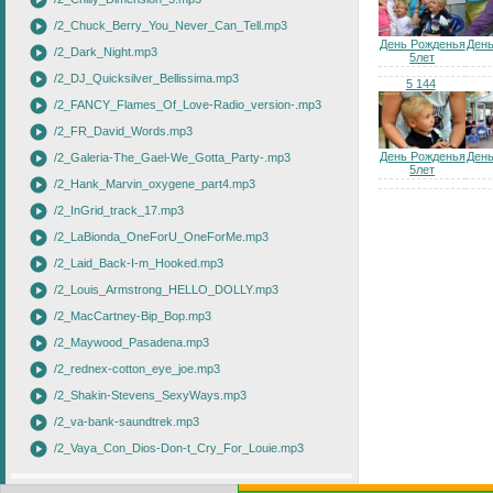
play_circle
play_circle
/2_Chuck_Berry_You_Never_Can_Tell.mp3
День Рожденья
Ден
play_circle
/2_Dark_Night.mp3
5лет
play_circle
/2_DJ_Quicksilver_Bellissima.mp3
5 144
play_circle
/2_FANCY_Flames_Of_Love-Radio_version-.mp3
play_circle
/2_FR_David_Words.mp3
play_circle
День Рожденья
Ден
/2_Galeria-The_Gael-We_Gotta_Party-.mp3
5лет
play_circle
/2_Hank_Marvin_oxygene_part4.mp3
play_circle
/2_InGrid_track_17.mp3
play_circle
/2_LaBionda_OneForU_OneForMe.mp3
play_circle
/2_Laid_Back-I-m_Hooked.mp3
play_circle
/2_Louis_Armstrong_HELLO_DOLLY.mp3
play_circle
/2_MacCartney-Bip_Bop.mp3
play_circle
/2_Maywood_Pasadena.mp3
play_circle
/2_rednex-cotton_eye_joe.mp3
play_circle
/2_Shakin-Stevens_SexyWays.mp3
play_circle
/2_va-bank-saundtrek.mp3
play_circle
/2_Vaya_Con_Dios-Don-t_Cry_For_Louie.mp3