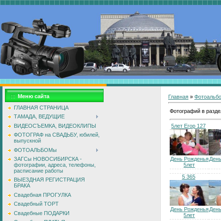
Меню сайта
Главная
»
Фотоальб
ГЛАВНАЯ СТРАНИЦА
Фотографий в разде
ТАМАДА, ВЕДУЩИЕ
ВИДЕОСЪЕМКА, ВИДЕОКЛИПЫ
5лет Егор 127
ФОТОГРАФ на СВАДЬБУ, юбилей,
выпускной
ФОТОАЛЬБОМы
День Рожденья
Ден
ЗАГСы НОВОСИБИРСКА -
5лет
фотографии, адреса, телефоны,
расписание работы
5 365
ВЫЕЗДНАЯ РЕГИСТРАЦИЯ
БРАКА
Свадебная ПРОГУЛКА
Свадебный ТОРТ
День Рожденья
Ден
Свадебные ПОДАРКИ
5лет