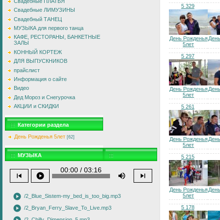
Свадебные ПЛАТЬЯ
5 329
Свадебные ЛИМУЗИНЫ
Свадебный ТАНЕЦ
МУЗЫКА для первого танца
КАФЕ, РЕСТОРАНЫ, БАНКЕТНЫЕ
День Рожденья
Ден
ЗАЛЫ
5лет
КОННЫЙ КОРТЕЖ
5 297
ДЛЯ ВЫПУСКНИКОВ
прайслист
Информация о сайте
Видео
День Рожденья
Ден
5лет
Дед Мороз и Снегурочка
АКЦИИ и СКИДКИ
5 261
Категории раздела
День Рожденья 5лет
[62]
День Рожденья
Ден
5лет
МУЗЫКА
5 215
00:00 / 03:16
skip_previous
play_circle
volume_up
skip_next
День Рожденья
Ден
play_circle
5лет
/2_Blue_Sistem-my_bed_is_too_big.mp3
play_circle
5 178
/2_Bryan_Ferry_Slave_To_Live.mp3
/2_Chilly_Dimension_5.mp3