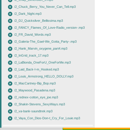
play_circle
play_circle
/2_Chuck_Berry_You_Never_Can_Tell.mp3
play_circle
/2_Dark_Night.mp3
play_circle
/2_DJ_Quicksilver_Bellissima.mp3
play_circle
/2_FANCY_Flames_Of_Love-Radio_version-.mp3
play_circle
/2_FR_David_Words.mp3
play_circle
/2_Galeria-The_Gael-We_Gotta_Party-.mp3
play_circle
/2_Hank_Marvin_oxygene_part4.mp3
play_circle
/2_InGrid_track_17.mp3
play_circle
/2_LaBionda_OneForU_OneForMe.mp3
play_circle
/2_Laid_Back-I-m_Hooked.mp3
play_circle
/2_Louis_Armstrong_HELLO_DOLLY.mp3
play_circle
/2_MacCartney-Bip_Bop.mp3
play_circle
/2_Maywood_Pasadena.mp3
play_circle
/2_rednex-cotton_eye_joe.mp3
play_circle
/2_Shakin-Stevens_SexyWays.mp3
play_circle
/2_va-bank-saundtrek.mp3
play_circle
/2_Vaya_Con_Dios-Don-t_Cry_For_Louie.mp3