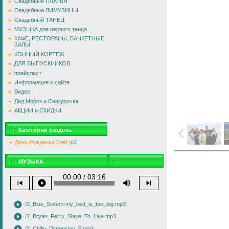
Свадебные ПЛАТЬЯ
Свадебные ЛИМУЗИНЫ
Свадебный ТАНЕЦ
МУЗЫКА для первого танца
КАФЕ, РЕСТОРАНЫ, БАНКЕТНЫЕ
ЗАЛЫ
КОННЫЙ КОРТЕЖ
ДЛЯ ВЫПУСКНИКОВ
прайслист
Информация о сайте
Видео
Дед Мороз и Снегурочка
АКЦИИ и СКИДКИ
Категории раздела
День Рожденья 5лет
[62]
МУЗЫКА
00:00 / 03:16
skip_previous
play_circle
volume_up
skip_next
play_circle
/2_Blue_Sistem-my_bed_is_too_big.mp3
play_circle
/2_Bryan_Ferry_Slave_To_Live.mp3
/2_Chilly_Dimension_5.mp3