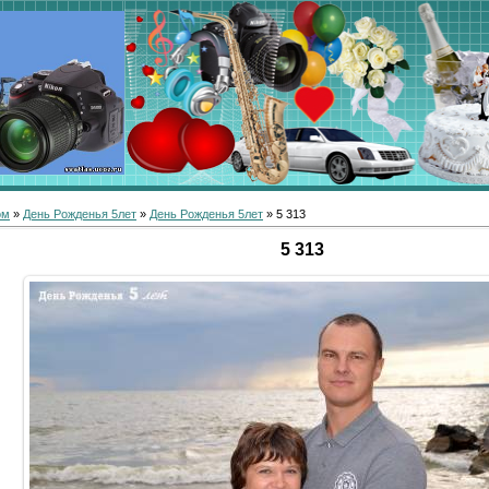
ом
»
День Рожденья 5лет
»
День Рожденья 5лет
» 5 313
5 313