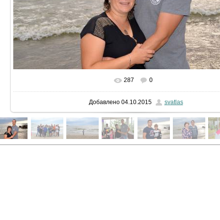
287
0
В реальном размере
2000x1324
/ 335.4Kb
Добавлено
04.10.2015
svatlas