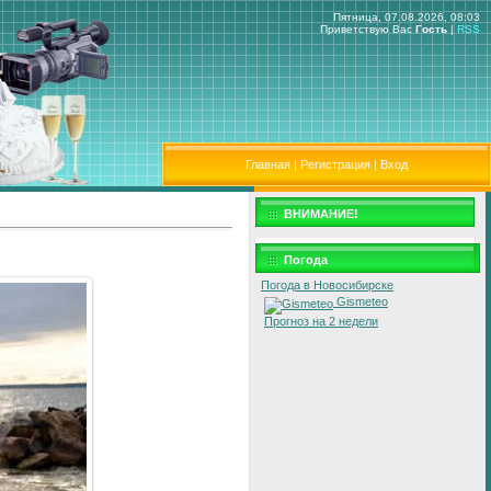
Пятница, 07.08.2026, 08:03
Приветствую Вас
Гость
|
RSS
Главная
|
Регистрация
|
Вход
ВНИМАНИЕ!
Погода
Погода в Новосибирске
Gismeteo
Прогноз на 2 недели