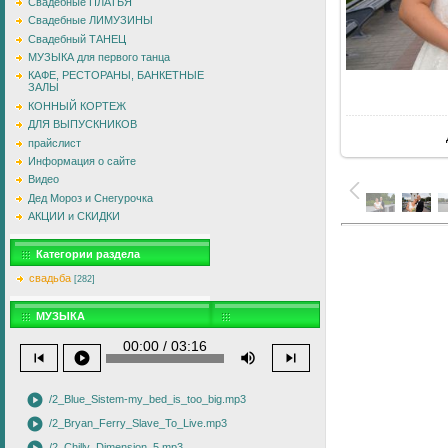
Свадебные ПЛАТЬЯ
Свадебные ЛИМУЗИНЫ
Свадебный ТАНЕЦ
МУЗЫКА для первого танца
КАФЕ, РЕСТОРАНЫ, БАНКЕТНЫЕ
ЗАЛЫ
В
КОННЫЙ КОРТЕЖ
ДЛЯ ВЫПУСКНИКОВ
прайслист
Информация о сайте
Видео
Дед Мороз и Снегурочка
АКЦИИ и СКИДКИ
Категории раздела
свадьба
[282]
МУЗЫКА
00:00 / 03:16
skip_previous
play_circle
volume_up
skip_next
play_circle
/2_Blue_Sistem-my_bed_is_too_big.mp3
play_circle
/2_Bryan_Ferry_Slave_To_Live.mp3
/2_Chilly_Dimension_5.mp3