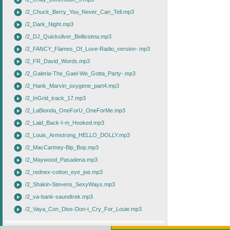
play_circle
play_circle
/2_Chuck_Berry_You_Never_Can_Tell.mp3
play_circle
/2_Dark_Night.mp3
play_circle
/2_DJ_Quicksilver_Bellissima.mp3
play_circle
/2_FANCY_Flames_Of_Love-Radio_version-.mp3
play_circle
/2_FR_David_Words.mp3
play_circle
/2_Galeria-The_Gael-We_Gotta_Party-.mp3
play_circle
/2_Hank_Marvin_oxygene_part4.mp3
play_circle
/2_InGrid_track_17.mp3
play_circle
/2_LaBionda_OneForU_OneForMe.mp3
play_circle
/2_Laid_Back-I-m_Hooked.mp3
play_circle
/2_Louis_Armstrong_HELLO_DOLLY.mp3
play_circle
/2_MacCartney-Bip_Bop.mp3
play_circle
/2_Maywood_Pasadena.mp3
play_circle
/2_rednex-cotton_eye_joe.mp3
play_circle
/2_Shakin-Stevens_SexyWays.mp3
play_circle
/2_va-bank-saundtrek.mp3
play_circle
/2_Vaya_Con_Dios-Don-t_Cry_For_Louie.mp3