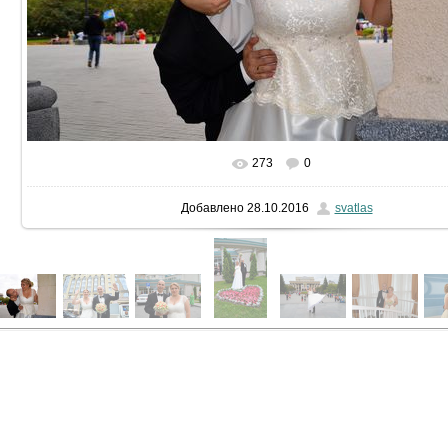
273
0
В реальном размере
2000x1325
/ 1326.5Kb
Добавлено
28.10.2016
svatlas