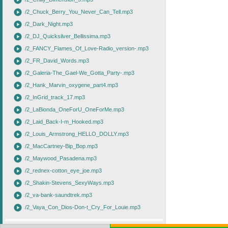
play_circle
play_circle
/2_Chuck_Berry_You_Never_Can_Tell.mp3
play_circle
/2_Dark_Night.mp3
play_circle
/2_DJ_Quicksilver_Bellissima.mp3
play_circle
/2_FANCY_Flames_Of_Love-Radio_version-.mp3
play_circle
/2_FR_David_Words.mp3
play_circle
/2_Galeria-The_Gael-We_Gotta_Party-.mp3
play_circle
/2_Hank_Marvin_oxygene_part4.mp3
play_circle
/2_InGrid_track_17.mp3
play_circle
/2_LaBionda_OneForU_OneForMe.mp3
play_circle
/2_Laid_Back-I-m_Hooked.mp3
play_circle
/2_Louis_Armstrong_HELLO_DOLLY.mp3
play_circle
/2_MacCartney-Bip_Bop.mp3
play_circle
/2_Maywood_Pasadena.mp3
play_circle
/2_rednex-cotton_eye_joe.mp3
play_circle
/2_Shakin-Stevens_SexyWays.mp3
play_circle
/2_va-bank-saundtrek.mp3
play_circle
/2_Vaya_Con_Dios-Don-t_Cry_For_Louie.mp3