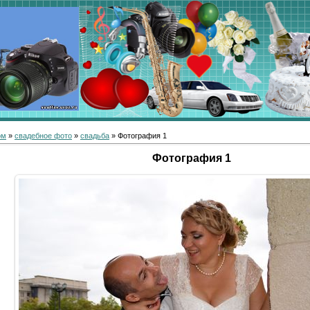
ом
»
свадебное фото
»
свадьба
» Фотография 1
Фотография 1