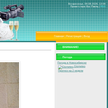
Воскресенье, 09.08.2026, 13:06
Приветствую Вас
Гость
|
RSS
Главная
|
Регистрация
|
Вход
ВНИМАНИЕ!
Погода
Погода в Новосибирске
Gismeteo
Прогноз на 2 недели