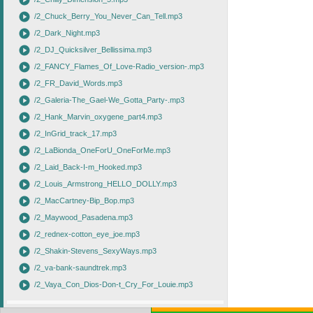
play_circle
play_circle
/2_Chuck_Berry_You_Never_Can_Tell.mp3
play_circle
/2_Dark_Night.mp3
play_circle
/2_DJ_Quicksilver_Bellissima.mp3
play_circle
/2_FANCY_Flames_Of_Love-Radio_version-.mp3
play_circle
/2_FR_David_Words.mp3
play_circle
/2_Galeria-The_Gael-We_Gotta_Party-.mp3
play_circle
/2_Hank_Marvin_oxygene_part4.mp3
play_circle
/2_InGrid_track_17.mp3
play_circle
/2_LaBionda_OneForU_OneForMe.mp3
play_circle
/2_Laid_Back-I-m_Hooked.mp3
play_circle
/2_Louis_Armstrong_HELLO_DOLLY.mp3
play_circle
/2_MacCartney-Bip_Bop.mp3
play_circle
/2_Maywood_Pasadena.mp3
play_circle
/2_rednex-cotton_eye_joe.mp3
play_circle
/2_Shakin-Stevens_SexyWays.mp3
play_circle
/2_va-bank-saundtrek.mp3
play_circle
/2_Vaya_Con_Dios-Don-t_Cry_For_Louie.mp3