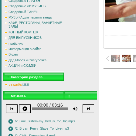
Свадебные ПЛАТЬЯ
Свадебные ЛИМУЗИНЫ
Свадебный ТАНЕЦ
МУЗЫКА для первого танца
КАФЕ, РЕСТОРАНЫ, БАНКЕТНЫЕ
ЗАЛЫ
В
КОННЫЙ КОРТЕЖ
ДЛЯ ВЫПУСКНИКОВ
прайслист
Информация о сайте
Видео
Дед Мороз и Снегурочка
АКЦИИ и СКИДКИ
Категории раздела
свадьба
[282]
МУЗЫКА
00:00 / 03:16
skip_previous
play_circle
volume_up
skip_next
play_circle
/2_Blue_Sistem-my_bed_is_too_big.mp3
play_circle
/2_Bryan_Ferry_Slave_To_Live.mp3
/2_Chilly_Dimension_5.mp3