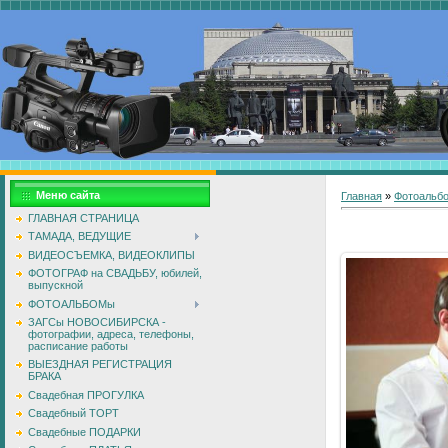
Меню сайта
Главная
»
Фотоальб
ГЛАВНАЯ СТРАНИЦА
ТАМАДА, ВЕДУЩИЕ
ВИДЕОСЪЕМКА, ВИДЕОКЛИПЫ
ФОТОГРАФ на СВАДЬБУ, юбилей,
выпускной
ФОТОАЛЬБОМы
ЗАГСы НОВОСИБИРСКА -
фотографии, адреса, телефоны,
расписание работы
ВЫЕЗДНАЯ РЕГИСТРАЦИЯ
БРАКА
Свадебная ПРОГУЛКА
Свадебный ТОРТ
Свадебные ПОДАРКИ