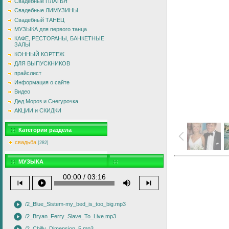
Свадебные ПЛАТЬЯ
Свадебные ЛИМУЗИНЫ
Свадебный ТАНЕЦ
МУЗЫКА для первого танца
КАФЕ, РЕСТОРАНЫ, БАНКЕТНЫЕ
ЗАЛЫ
КОННЫЙ КОРТЕЖ
ДЛЯ ВЫПУСКНИКОВ
прайслист
Информация о сайте
Видео
Дед Мороз и Снегурочка
АКЦИИ и СКИДКИ
Категории раздела
свадьба
[282]
МУЗЫКА
00:00 / 03:16
skip_previous
play_circle
volume_up
skip_next
play_circle
/2_Blue_Sistem-my_bed_is_too_big.mp3
play_circle
/2_Bryan_Ferry_Slave_To_Live.mp3
/2_Chilly_Dimension_5.mp3