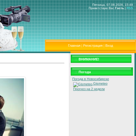
Пятница, 07.08.2026, 15:49
Приветствую Вас
Гость
|
RSS
Главная
|
Регистрация
|
Вход
ВНИМАНИЕ!
Погода
Погода в Новосибирске
Gismeteo
Прогноз на 2 недели