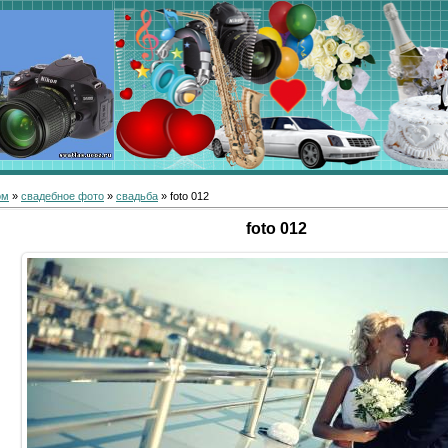
ом
»
свадебное фото
»
свадьба
» foto 012
foto 012