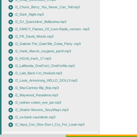
play_circle
play_circle
/2_Chuck_Berry_You_Never_Can_Tell.mp3
play_circle
/2_Dark_Night.mp3
play_circle
/2_DJ_Quicksilver_Bellissima.mp3
play_circle
/2_FANCY_Flames_Of_Love-Radio_version-.mp3
play_circle
/2_FR_David_Words.mp3
play_circle
/2_Galeria-The_Gael-We_Gotta_Party-.mp3
play_circle
/2_Hank_Marvin_oxygene_part4.mp3
play_circle
/2_InGrid_track_17.mp3
play_circle
/2_LaBionda_OneForU_OneForMe.mp3
play_circle
/2_Laid_Back-I-m_Hooked.mp3
play_circle
/2_Louis_Armstrong_HELLO_DOLLY.mp3
play_circle
/2_MacCartney-Bip_Bop.mp3
play_circle
/2_Maywood_Pasadena.mp3
play_circle
/2_rednex-cotton_eye_joe.mp3
play_circle
/2_Shakin-Stevens_SexyWays.mp3
play_circle
/2_va-bank-saundtrek.mp3
play_circle
/2_Vaya_Con_Dios-Don-t_Cry_For_Louie.mp3