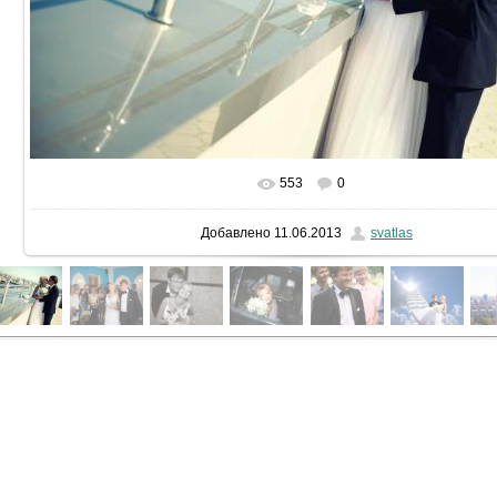
553
0
В реальном размере
1600x1066
/ 140.2Kb
Добавлено
11.06.2013
svatlas