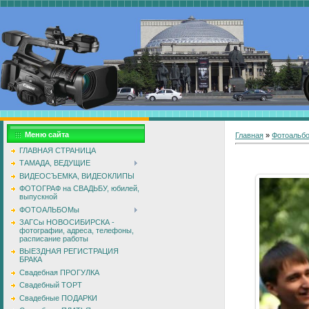
Меню сайта
Главная
»
Фотоальб
ГЛАВНАЯ СТРАНИЦА
ТАМАДА, ВЕДУЩИЕ
ВИДЕОСЪЕМКА, ВИДЕОКЛИПЫ
ФОТОГРАФ на СВАДЬБУ, юбилей,
выпускной
ФОТОАЛЬБОМы
ЗАГСы НОВОСИБИРСКА -
фотографии, адреса, телефоны,
расписание работы
ВЫЕЗДНАЯ РЕГИСТРАЦИЯ
БРАКА
Свадебная ПРОГУЛКА
Свадебный ТОРТ
Свадебные ПОДАРКИ