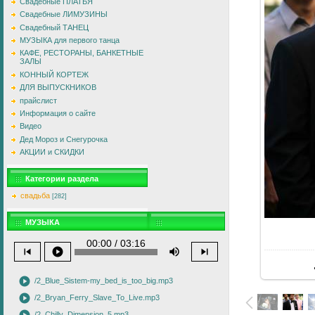
Свадебные ПЛАТЬЯ
Свадебные ЛИМУЗИНЫ
Свадебный ТАНЕЦ
МУЗЫКА для первого танца
КАФЕ, РЕСТОРАНЫ, БАНКЕТНЫЕ
ЗАЛЫ
КОННЫЙ КОРТЕЖ
ДЛЯ ВЫПУСКНИКОВ
прайслист
Информация о сайте
Видео
Дед Мороз и Снегурочка
АКЦИИ и СКИДКИ
Категории раздела
свадьба
[282]
МУЗЫКА
В
00:00 / 03:16
skip_previous
play_circle
volume_up
skip_next
play_circle
/2_Blue_Sistem-my_bed_is_too_big.mp3
play_circle
/2_Bryan_Ferry_Slave_To_Live.mp3
/2_Chilly_Dimension_5.mp3