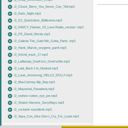
play_circle
play_circle
/2_Chuck_Berry_You_Never_Can_Tell.mp3
play_circle
/2_Dark_Night.mp3
play_circle
/2_DJ_Quicksilver_Bellissima.mp3
play_circle
/2_FANCY_Flames_Of_Love-Radio_version-.mp3
play_circle
/2_FR_David_Words.mp3
play_circle
/2_Galeria-The_Gael-We_Gotta_Party-.mp3
play_circle
/2_Hank_Marvin_oxygene_part4.mp3
play_circle
/2_InGrid_track_17.mp3
play_circle
/2_LaBionda_OneForU_OneForMe.mp3
play_circle
/2_Laid_Back-I-m_Hooked.mp3
play_circle
/2_Louis_Armstrong_HELLO_DOLLY.mp3
play_circle
/2_MacCartney-Bip_Bop.mp3
play_circle
/2_Maywood_Pasadena.mp3
play_circle
/2_rednex-cotton_eye_joe.mp3
play_circle
/2_Shakin-Stevens_SexyWays.mp3
play_circle
/2_va-bank-saundtrek.mp3
play_circle
/2_Vaya_Con_Dios-Don-t_Cry_For_Louie.mp3