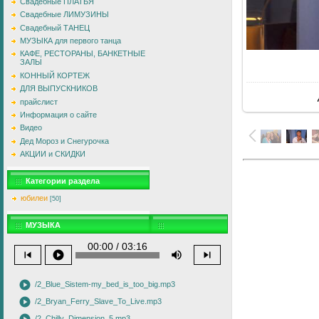
Свадебные ПЛАТЬЯ
Свадебные ЛИМУЗИНЫ
Свадебный ТАНЕЦ
МУЗЫКА для первого танца
КАФЕ, РЕСТОРАНЫ, БАНКЕТНЫЕ
ЗАЛЫ
В
КОННЫЙ КОРТЕЖ
ДЛЯ ВЫПУСКНИКОВ
прайслист
Информация о сайте
Видео
Дед Мороз и Снегурочка
АКЦИИ и СКИДКИ
Категории раздела
юбилеи
[50]
МУЗЫКА
00:00 / 03:16
skip_previous
play_circle
volume_up
skip_next
play_circle
/2_Blue_Sistem-my_bed_is_too_big.mp3
play_circle
/2_Bryan_Ferry_Slave_To_Live.mp3
/2_Chilly_Dimension_5.mp3