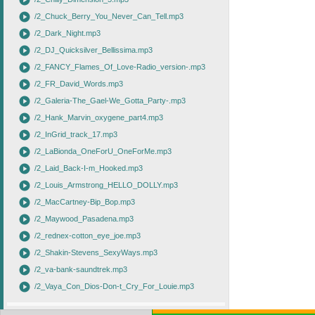
play_circle
play_circle
/2_Chuck_Berry_You_Never_Can_Tell.mp3
play_circle
/2_Dark_Night.mp3
play_circle
/2_DJ_Quicksilver_Bellissima.mp3
play_circle
/2_FANCY_Flames_Of_Love-Radio_version-.mp3
play_circle
/2_FR_David_Words.mp3
play_circle
/2_Galeria-The_Gael-We_Gotta_Party-.mp3
play_circle
/2_Hank_Marvin_oxygene_part4.mp3
play_circle
/2_InGrid_track_17.mp3
play_circle
/2_LaBionda_OneForU_OneForMe.mp3
play_circle
/2_Laid_Back-I-m_Hooked.mp3
play_circle
/2_Louis_Armstrong_HELLO_DOLLY.mp3
play_circle
/2_MacCartney-Bip_Bop.mp3
play_circle
/2_Maywood_Pasadena.mp3
play_circle
/2_rednex-cotton_eye_joe.mp3
play_circle
/2_Shakin-Stevens_SexyWays.mp3
play_circle
/2_va-bank-saundtrek.mp3
play_circle
/2_Vaya_Con_Dios-Don-t_Cry_For_Louie.mp3