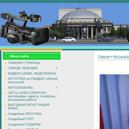
Меню сайта
Главная
»
Фотоальб
ГЛАВНАЯ СТРАНИЦА
ТАМАДА, ВЕДУЩИЕ
ВИДЕОСЪЕМКА, ВИДЕОКЛИПЫ
ФОТОГРАФ на СВАДЬБУ, юбилей,
выпускной
ФОТОАЛЬБОМы
ЗАГСы НОВОСИБИРСКА -
фотографии, адреса, телефоны,
расписание работы
ВЫЕЗДНАЯ РЕГИСТРАЦИЯ
БРАКА
Свадебная ПРОГУЛКА
Свадебный ТОРТ
Свадебные ПОДАРКИ