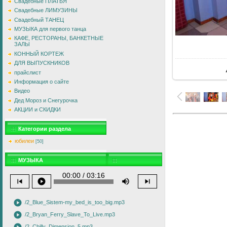
Свадебные ПЛАТЬЯ
Свадебные ЛИМУЗИНЫ
Свадебный ТАНЕЦ
МУЗЫКА для первого танца
КАФЕ, РЕСТОРАНЫ, БАНКЕТНЫЕ
ЗАЛЫ
В
КОННЫЙ КОРТЕЖ
ДЛЯ ВЫПУСКНИКОВ
прайслист
Информация о сайте
Видео
Дед Мороз и Снегурочка
АКЦИИ и СКИДКИ
Категории раздела
юбилеи
[50]
МУЗЫКА
00:00 / 03:16
skip_previous
play_circle
volume_up
skip_next
play_circle
/2_Blue_Sistem-my_bed_is_too_big.mp3
play_circle
/2_Bryan_Ferry_Slave_To_Live.mp3
/2_Chilly_Dimension_5.mp3