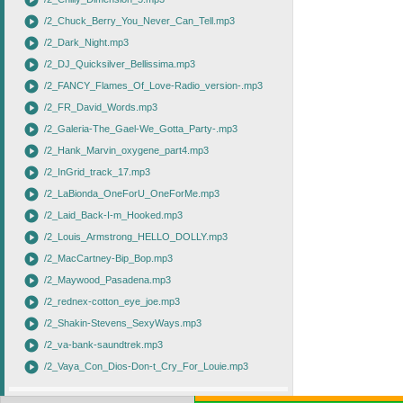
play_circle
play_circle
/2_Chuck_Berry_You_Never_Can_Tell.mp3
play_circle
/2_Dark_Night.mp3
play_circle
/2_DJ_Quicksilver_Bellissima.mp3
play_circle
/2_FANCY_Flames_Of_Love-Radio_version-.mp3
play_circle
/2_FR_David_Words.mp3
play_circle
/2_Galeria-The_Gael-We_Gotta_Party-.mp3
play_circle
/2_Hank_Marvin_oxygene_part4.mp3
play_circle
/2_InGrid_track_17.mp3
play_circle
/2_LaBionda_OneForU_OneForMe.mp3
play_circle
/2_Laid_Back-I-m_Hooked.mp3
play_circle
/2_Louis_Armstrong_HELLO_DOLLY.mp3
play_circle
/2_MacCartney-Bip_Bop.mp3
play_circle
/2_Maywood_Pasadena.mp3
play_circle
/2_rednex-cotton_eye_joe.mp3
play_circle
/2_Shakin-Stevens_SexyWays.mp3
play_circle
/2_va-bank-saundtrek.mp3
play_circle
/2_Vaya_Con_Dios-Don-t_Cry_For_Louie.mp3