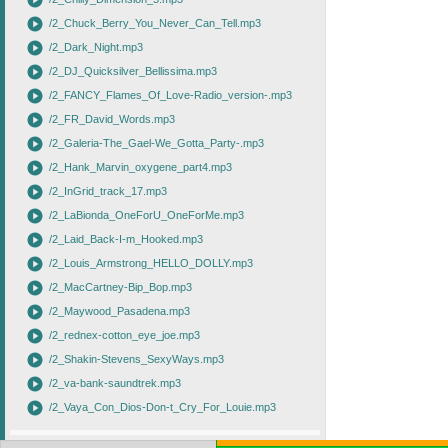
play_circle
play_circle
/2_Chuck_Berry_You_Never_Can_Tell.mp3
play_circle
/2_Dark_Night.mp3
play_circle
/2_DJ_Quicksilver_Bellissima.mp3
play_circle
/2_FANCY_Flames_Of_Love-Radio_version-.mp3
play_circle
/2_FR_David_Words.mp3
play_circle
/2_Galeria-The_Gael-We_Gotta_Party-.mp3
play_circle
/2_Hank_Marvin_oxygene_part4.mp3
play_circle
/2_InGrid_track_17.mp3
play_circle
/2_LaBionda_OneForU_OneForMe.mp3
play_circle
/2_Laid_Back-I-m_Hooked.mp3
play_circle
/2_Louis_Armstrong_HELLO_DOLLY.mp3
play_circle
/2_MacCartney-Bip_Bop.mp3
play_circle
/2_Maywood_Pasadena.mp3
play_circle
/2_rednex-cotton_eye_joe.mp3
play_circle
/2_Shakin-Stevens_SexyWays.mp3
play_circle
/2_va-bank-saundtrek.mp3
play_circle
/2_Vaya_Con_Dios-Don-t_Cry_For_Louie.mp3