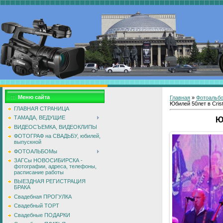
Меню сайта
Главная
»
Фотоальб
Юбилей 50лет в Crista
ГЛАВНАЯ СТРАНИЦА
ТАМАДА, ВЕДУЩИЕ
Ю
ВИДЕОСЪЕМКА, ВИДЕОКЛИПЫ
ФОТОГРАФ на СВАДЬБУ, юбилей,
выпускной
ФОТОАЛЬБОМы
ЗАГСы НОВОСИБИРСКА -
фотографии, адреса, телефоны,
расписание работы
ВЫЕЗДНАЯ РЕГИСТРАЦИЯ
БРАКА
Свадебная ПРОГУЛКА
Свадебный ТОРТ
Свадебные ПОДАРКИ