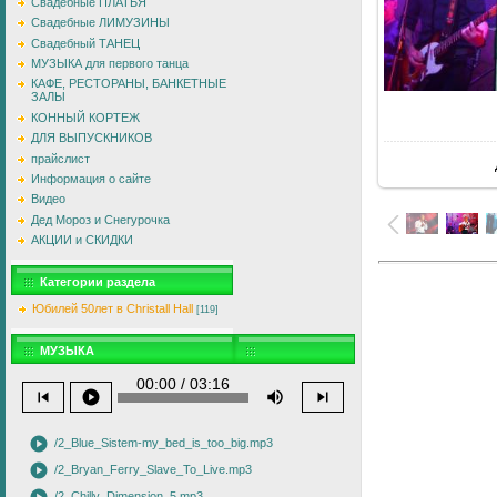
Свадебные ПЛАТЬЯ
Свадебные ЛИМУЗИНЫ
Свадебный ТАНЕЦ
МУЗЫКА для первого танца
КАФЕ, РЕСТОРАНЫ, БАНКЕТНЫЕ
ЗАЛЫ
КОННЫЙ КОРТЕЖ
ДЛЯ ВЫПУСКНИКОВ
прайслист
Информация о сайте
Видео
Дед Мороз и Снегурочка
АКЦИИ и СКИДКИ
Категории раздела
Юбилей 50лет в Christall Hall
[119]
МУЗЫКА
00:00 / 03:16
skip_previous
play_circle
volume_up
skip_next
play_circle
/2_Blue_Sistem-my_bed_is_too_big.mp3
play_circle
/2_Bryan_Ferry_Slave_To_Live.mp3
/2_Chilly_Dimension_5.mp3