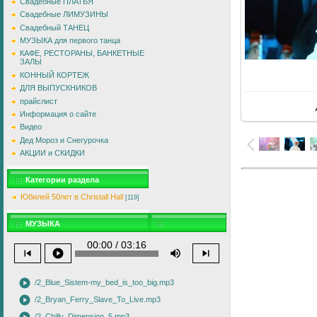
Свадебные ПЛАТЬЯ
Свадебные ЛИМУЗИНЫ
Свадебный ТАНЕЦ
МУЗЫКА для первого танца
КАФЕ, РЕСТОРАНЫ, БАНКЕТНЫЕ
ЗАЛЫ
КОННЫЙ КОРТЕЖ
ДЛЯ ВЫПУСКНИКОВ
прайслист
Информация о сайте
Видео
Дед Мороз и Снегурочка
АКЦИИ и СКИДКИ
Категории раздела
Юбилей 50лет в Christall Hall
[119]
МУЗЫКА
00:00 / 03:16
skip_previous
play_circle
volume_up
skip_next
play_circle
/2_Blue_Sistem-my_bed_is_too_big.mp3
play_circle
/2_Bryan_Ferry_Slave_To_Live.mp3
/2_Chilly_Dimension_5.mp3