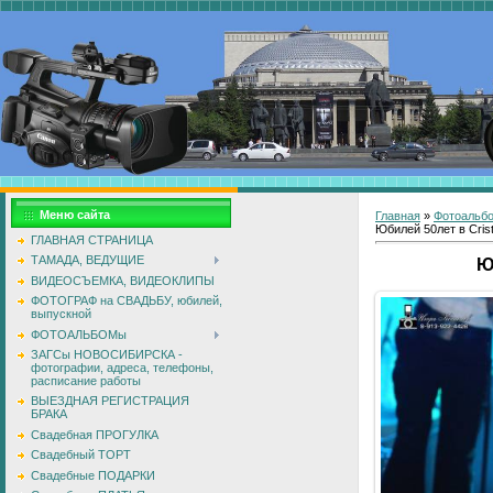
Меню сайта
Главная
»
Фотоальб
Юбилей 50лет в Crista
ГЛАВНАЯ СТРАНИЦА
ТАМАДА, ВЕДУЩИЕ
Ю
ВИДЕОСЪЕМКА, ВИДЕОКЛИПЫ
ФОТОГРАФ на СВАДЬБУ, юбилей,
выпускной
ФОТОАЛЬБОМы
ЗАГСы НОВОСИБИРСКА -
фотографии, адреса, телефоны,
расписание работы
ВЫЕЗДНАЯ РЕГИСТРАЦИЯ
БРАКА
Свадебная ПРОГУЛКА
Свадебный ТОРТ
Свадебные ПОДАРКИ