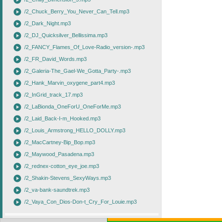
play_circle
play_circle
/2_Chuck_Berry_You_Never_Can_Tell.mp3
play_circle
/2_Dark_Night.mp3
play_circle
/2_DJ_Quicksilver_Bellissima.mp3
play_circle
/2_FANCY_Flames_Of_Love-Radio_version-.mp3
play_circle
/2_FR_David_Words.mp3
play_circle
/2_Galeria-The_Gael-We_Gotta_Party-.mp3
play_circle
/2_Hank_Marvin_oxygene_part4.mp3
play_circle
/2_InGrid_track_17.mp3
play_circle
/2_LaBionda_OneForU_OneForMe.mp3
play_circle
/2_Laid_Back-I-m_Hooked.mp3
play_circle
/2_Louis_Armstrong_HELLO_DOLLY.mp3
play_circle
/2_MacCartney-Bip_Bop.mp3
play_circle
/2_Maywood_Pasadena.mp3
play_circle
/2_rednex-cotton_eye_joe.mp3
play_circle
/2_Shakin-Stevens_SexyWays.mp3
play_circle
/2_va-bank-saundtrek.mp3
play_circle
/2_Vaya_Con_Dios-Don-t_Cry_For_Louie.mp3