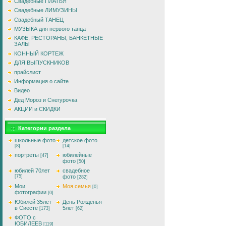
Свадебные ПЛАТЬЯ
Свадебные ЛИМУЗИНЫ
Свадебный ТАНЕЦ
МУЗЫКА для первого танца
КАФЕ, РЕСТОРАНЫ, БАНКЕТНЫЕ
ЗАЛЫ
КОННЫЙ КОРТЕЖ
ДЛЯ ВЫПУСКНИКОВ
прайслист
Информация о сайте
Видео
Дед Мороз и Снегурочка
АКЦИИ и СКИДКИ
Категории раздела
школьные фото
детское фото
[8]
[14]
портреты
юбилейные
[47]
фото
[50]
юбилей 70лет
свадебное
[75]
фото
[282]
Мои
Моя семья
[0]
фотографии
[0]
Юбилей 35лет
День Рожденья
в Сиесте
5лет
[173]
[62]
ФОТО с
ЮБИЛЕЕВ
[119]