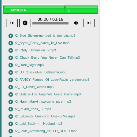
МУЗЫКА
00:00 / 03:16
skip_previous
play_circle
volume_up
skip_next
play_circle
/2_Blue_Sistem-my_bed_is_too_big.mp3
play_circle
/2_Bryan_Ferry_Slave_To_Live.mp3
play_circle
/2_Chilly_Dimension_5.mp3
play_circle
/2_Chuck_Berry_You_Never_Can_Tell.mp3
play_circle
/2_Dark_Night.mp3
play_circle
/2_DJ_Quicksilver_Bellissima.mp3
play_circle
/2_FANCY_Flames_Of_Love-Radio_version-.mp3
play_circle
/2_FR_David_Words.mp3
play_circle
/2_Galeria-The_Gael-We_Gotta_Party-.mp3
play_circle
/2_Hank_Marvin_oxygene_part4.mp3
play_circle
/2_InGrid_track_17.mp3
play_circle
/2_LaBionda_OneForU_OneForMe.mp3
play_circle
/2_Laid_Back-I-m_Hooked.mp3
play_circle
/2_Louis_Armstrong_HELLO_DOLLY.mp3