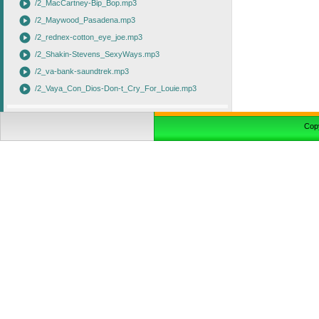
play_circle
/2_MacCartney-Bip_Bop.mp3
play_circle
/2_Maywood_Pasadena.mp3
play_circle
/2_rednex-cotton_eye_joe.mp3
play_circle
/2_Shakin-Stevens_SexyWays.mp3
play_circle
/2_va-bank-saundtrek.mp3
play_circle
/2_Vaya_Con_Dios-Don-t_Cry_For_Louie.mp3
Cop