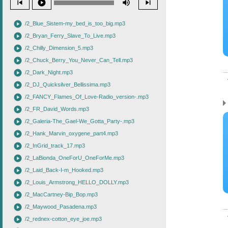
skip_previous
play_circle
volume_up
skip_next
play_circle
/2_Blue_Sistem-my_bed_is_too_big.mp3
play_circle
/2_Bryan_Ferry_Slave_To_Live.mp3
play_circle
/2_Chilly_Dimension_5.mp3
play_circle
/2_Chuck_Berry_You_Never_Can_Tell.mp3
play_circle
/2_Dark_Night.mp3
play_circle
/2_DJ_Quicksilver_Bellissima.mp3
play_circle
/2_FANCY_Flames_Of_Love-Radio_version-.mp3
play_circle
/2_FR_David_Words.mp3
play_circle
/2_Galeria-The_Gael-We_Gotta_Party-.mp3
play_circle
/2_Hank_Marvin_oxygene_part4.mp3
play_circle
/2_InGrid_track_17.mp3
play_circle
/2_LaBionda_OneForU_OneForMe.mp3
play_circle
/2_Laid_Back-I-m_Hooked.mp3
play_circle
/2_Louis_Armstrong_HELLO_DOLLY.mp3
play_circle
/2_MacCartney-Bip_Bop.mp3
play_circle
/2_Maywood_Pasadena.mp3
play_circle
/2_rednex-cotton_eye_joe.mp3