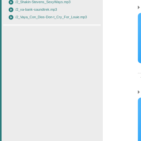
play_circle
/2_Shakin-Stevens_SexyWays.mp3
play_circle
/2_va-bank-saundtrek.mp3
play_circle
/2_Vaya_Con_Dios-Don-t_Cry_For_Louie.mp3