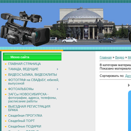
Меню сайта
Главная
»
Видео
»
М
ГЛАВНАЯ СТРАНИЦА
В категории матери
Показано материало
ТАМАДА, ВЕДУЩИЕ
ВИДЕОСЪЕМКА, ВИДЕОКЛИПЫ
Сортировать по
:
Дат
ФОТОГРАФ на СВАДЬБУ, юбилей,
выпускной
ФОТОАЛЬБОМы
ЗАГСы НОВОСИБИРСКА -
фотографии, адреса, телефоны,
расписание работы
ВЫЕЗДНАЯ РЕГИСТРАЦИЯ
БРАКА
Свадебная ПРОГУЛКА
Свадебный ТОРТ
Свадебные ПОДАРКИ