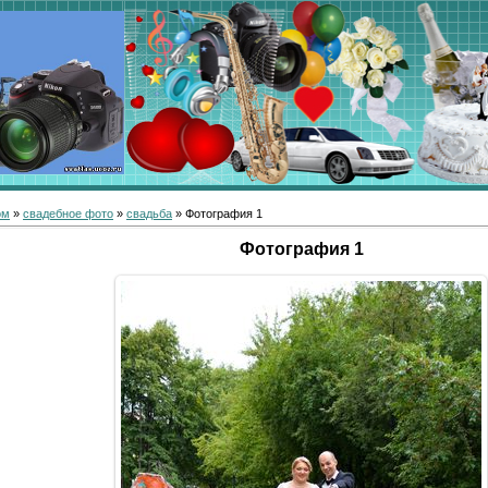
ом
»
свадебное фото
»
свадьба
» Фотография 1
Фотография 1