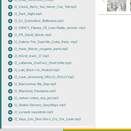
play_circle
play_circle
/2_Chuck_Berry_You_Never_Can_Tell.mp3
play_circle
/2_Dark_Night.mp3
play_circle
/2_DJ_Quicksilver_Bellissima.mp3
play_circle
/2_FANCY_Flames_Of_Love-Radio_version-.mp3
play_circle
/2_FR_David_Words.mp3
play_circle
/2_Galeria-The_Gael-We_Gotta_Party-.mp3
play_circle
/2_Hank_Marvin_oxygene_part4.mp3
play_circle
/2_InGrid_track_17.mp3
play_circle
/2_LaBionda_OneForU_OneForMe.mp3
play_circle
/2_Laid_Back-I-m_Hooked.mp3
play_circle
/2_Louis_Armstrong_HELLO_DOLLY.mp3
play_circle
/2_MacCartney-Bip_Bop.mp3
play_circle
/2_Maywood_Pasadena.mp3
play_circle
/2_rednex-cotton_eye_joe.mp3
play_circle
/2_Shakin-Stevens_SexyWays.mp3
play_circle
/2_va-bank-saundtrek.mp3
play_circle
/2_Vaya_Con_Dios-Don-t_Cry_For_Louie.mp3