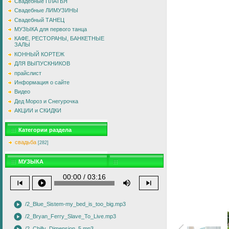
Свадебные ПЛАТЬЯ
Свадебные ЛИМУЗИНЫ
Свадебный ТАНЕЦ
МУЗЫКА для первого танца
КАФЕ, РЕСТОРАНЫ, БАНКЕТНЫЕ
ЗАЛЫ
КОННЫЙ КОРТЕЖ
ДЛЯ ВЫПУСКНИКОВ
прайслист
Информация о сайте
Видео
Дед Мороз и Снегурочка
АКЦИИ и СКИДКИ
Категории раздела
свадьба
[282]
МУЗЫКА
00:00 / 03:16
skip_previous
play_circle
volume_up
skip_next
play_circle
/2_Blue_Sistem-my_bed_is_too_big.mp3
play_circle
/2_Bryan_Ferry_Slave_To_Live.mp3
/2_Chilly_Dimension_5.mp3