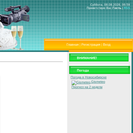
Суббота, 08.08.2026, 06:59
Приветствую Вас
Гость
|
RSS
Главная
|
Регистрация
|
Вход
ВНИМАНИЕ!
Погода
Погода в Новосибирске
Gismeteo
Прогноз на 2 недели