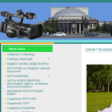
Меню сайта
Главная
»
Фотоальб
ГЛАВНАЯ СТРАНИЦА
ТАМАДА, ВЕДУЩИЕ
ВИДЕОСЪЕМКА, ВИДЕОКЛИПЫ
ФОТОГРАФ на СВАДЬБУ, юбилей,
выпускной
ФОТОАЛЬБОМы
ЗАГСы НОВОСИБИРСКА -
фотографии, адреса, телефоны,
расписание работы
ВЫЕЗДНАЯ РЕГИСТРАЦИЯ
БРАКА
Свадебная ПРОГУЛКА
Свадебный ТОРТ
Свадебные ПОДАРКИ