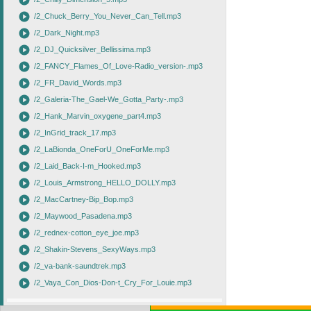
play_circle
play_circle
/2_Chuck_Berry_You_Never_Can_Tell.mp3
play_circle
/2_Dark_Night.mp3
play_circle
/2_DJ_Quicksilver_Bellissima.mp3
play_circle
/2_FANCY_Flames_Of_Love-Radio_version-.mp3
play_circle
/2_FR_David_Words.mp3
play_circle
/2_Galeria-The_Gael-We_Gotta_Party-.mp3
play_circle
/2_Hank_Marvin_oxygene_part4.mp3
play_circle
/2_InGrid_track_17.mp3
play_circle
/2_LaBionda_OneForU_OneForMe.mp3
play_circle
/2_Laid_Back-I-m_Hooked.mp3
play_circle
/2_Louis_Armstrong_HELLO_DOLLY.mp3
play_circle
/2_MacCartney-Bip_Bop.mp3
play_circle
/2_Maywood_Pasadena.mp3
play_circle
/2_rednex-cotton_eye_joe.mp3
play_circle
/2_Shakin-Stevens_SexyWays.mp3
play_circle
/2_va-bank-saundtrek.mp3
play_circle
/2_Vaya_Con_Dios-Don-t_Cry_For_Louie.mp3