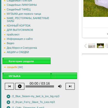
Свадебные ПЛАТЬЯ
Свадебные ЛИМУЗИНЫ
Свадебный ТАНЕЦ
МУЗЫКА для первого танца
КАФЕ, РЕСТОРАНЫ, БАНКЕТНЫЕ
ЗАЛЫ
В
КОННЫЙ КОРТЕЖ
ДЛЯ ВЫПУСКНИКОВ
прайслист
Информация о сайте
Видео
Дед Мороз и Снегурочка
АКЦИИ и СКИДКИ
Категории раздела
свадьба
[282]
МУЗЫКА
00:00 / 03:16
skip_previous
play_circle
volume_up
skip_next
play_circle
/2_Blue_Sistem-my_bed_is_too_big.mp3
play_circle
/2_Bryan_Ferry_Slave_To_Live.mp3
/2_Chilly_Dimension_5.mp3