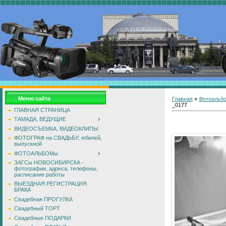
Меню сайта
Главная
»
Фотоальб
_0177
ГЛАВНАЯ СТРАНИЦА
ТАМАДА, ВЕДУЩИЕ
ВИДЕОСЪЕМКА, ВИДЕОКЛИПЫ
ФОТОГРАФ на СВАДЬБУ, юбилей,
выпускной
ФОТОАЛЬБОМы
ЗАГСы НОВОСИБИРСКА -
фотографии, адреса, телефоны,
расписание работы
ВЫЕЗДНАЯ РЕГИСТРАЦИЯ
БРАКА
Свадебная ПРОГУЛКА
Свадебный ТОРТ
Свадебные ПОДАРКИ