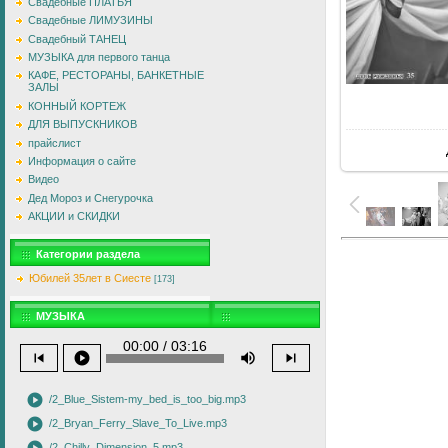
Свадебные ПЛАТЬЯ
Свадебные ЛИМУЗИНЫ
Свадебный ТАНЕЦ
МУЗЫКА для первого танца
КАФЕ, РЕСТОРАНЫ, БАНКЕТНЫЕ
ЗАЛЫ
КОННЫЙ КОРТЕЖ
В
ДЛЯ ВЫПУСКНИКОВ
прайслист
Информация о сайте
Видео
Дед Мороз и Снегурочка
АКЦИИ и СКИДКИ
Категории раздела
Юбилей 35лет в Сиесте
[173]
МУЗЫКА
00:00 / 03:16
skip_previous
play_circle
volume_up
skip_next
play_circle
/2_Blue_Sistem-my_bed_is_too_big.mp3
play_circle
/2_Bryan_Ferry_Slave_To_Live.mp3
/2_Chilly_Dimension_5.mp3