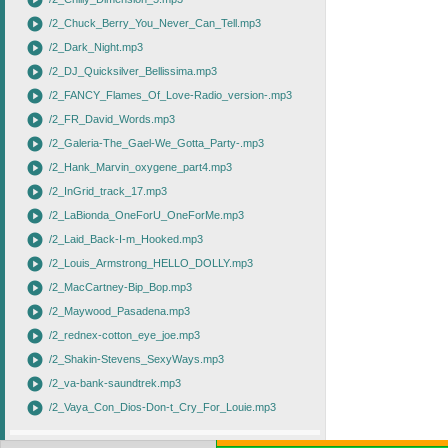
play_circle
play_circle
/2_Chuck_Berry_You_Never_Can_Tell.mp3
play_circle
/2_Dark_Night.mp3
play_circle
/2_DJ_Quicksilver_Bellissima.mp3
play_circle
/2_FANCY_Flames_Of_Love-Radio_version-.mp3
play_circle
/2_FR_David_Words.mp3
play_circle
/2_Galeria-The_Gael-We_Gotta_Party-.mp3
play_circle
/2_Hank_Marvin_oxygene_part4.mp3
play_circle
/2_InGrid_track_17.mp3
play_circle
/2_LaBionda_OneForU_OneForMe.mp3
play_circle
/2_Laid_Back-I-m_Hooked.mp3
play_circle
/2_Louis_Armstrong_HELLO_DOLLY.mp3
play_circle
/2_MacCartney-Bip_Bop.mp3
play_circle
/2_Maywood_Pasadena.mp3
play_circle
/2_rednex-cotton_eye_joe.mp3
play_circle
/2_Shakin-Stevens_SexyWays.mp3
play_circle
/2_va-bank-saundtrek.mp3
play_circle
/2_Vaya_Con_Dios-Don-t_Cry_For_Louie.mp3