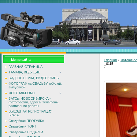
Меню сайта
Главная
»
Фотоальб
_0115
ГЛАВНАЯ СТРАНИЦА
ТАМАДА, ВЕДУЩИЕ
ВИДЕОСЪЕМКА, ВИДЕОКЛИПЫ
ФОТОГРАФ на СВАДЬБУ, юбилей,
выпускной
ФОТОАЛЬБОМы
ЗАГСы НОВОСИБИРСКА -
фотографии, адреса, телефоны,
расписание работы
ВЫЕЗДНАЯ РЕГИСТРАЦИЯ
БРАКА
Свадебная ПРОГУЛКА
Свадебный ТОРТ
Свадебные ПОДАРКИ