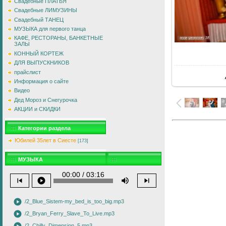
Свадебные ПЛАТЬЯ
Свадебные ЛИМУЗИНЫ
Свадебный ТАНЕЦ
МУЗЫКА для первого танца
КАФЕ, РЕСТОРАНЫ, БАНКЕТНЫЕ
ЗАЛЫ
КОННЫЙ КОРТЕЖ
В
ДЛЯ ВЫПУСКНИКОВ
прайслист
Информация о сайте
Видео
Дед Мороз и Снегурочка
АКЦИИ и СКИДКИ
Категории раздела
Юбилей 35лет в Сиесте
[173]
МУЗЫКА
00:00 / 03:16
skip_previous
play_circle
volume_up
skip_next
play_circle
/2_Blue_Sistem-my_bed_is_too_big.mp3
play_circle
/2_Bryan_Ferry_Slave_To_Live.mp3
/2_Chilly_Dimension_5.mp3