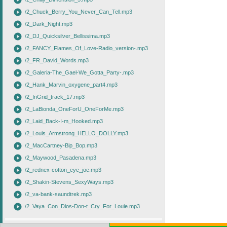
play_circle
play_circle
/2_Chuck_Berry_You_Never_Can_Tell.mp3
play_circle
/2_Dark_Night.mp3
play_circle
/2_DJ_Quicksilver_Bellissima.mp3
play_circle
/2_FANCY_Flames_Of_Love-Radio_version-.mp3
play_circle
/2_FR_David_Words.mp3
play_circle
/2_Galeria-The_Gael-We_Gotta_Party-.mp3
play_circle
/2_Hank_Marvin_oxygene_part4.mp3
play_circle
/2_InGrid_track_17.mp3
play_circle
/2_LaBionda_OneForU_OneForMe.mp3
play_circle
/2_Laid_Back-I-m_Hooked.mp3
play_circle
/2_Louis_Armstrong_HELLO_DOLLY.mp3
play_circle
/2_MacCartney-Bip_Bop.mp3
play_circle
/2_Maywood_Pasadena.mp3
play_circle
/2_rednex-cotton_eye_joe.mp3
play_circle
/2_Shakin-Stevens_SexyWays.mp3
play_circle
/2_va-bank-saundtrek.mp3
play_circle
/2_Vaya_Con_Dios-Don-t_Cry_For_Louie.mp3