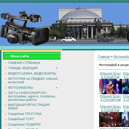
Меню сайта
Главная
»
Фотоальб
ГЛАВНАЯ СТРАНИЦА
Фотографий в разде
ТАМАДА, ВЕДУЩИЕ
ВИДЕОСЪЕМКА, ВИДЕОКЛИПЫ
Юбилей 50лет
Юби
в Cristall Hall
в Cr
ФОТОГРАФ на СВАДЬБУ, юбилей,
выпускной
ФОТОАЛЬБОМы
ЗАГСы НОВОСИБИРСКА -
Юбилей 50лет
Юби
фотографии, адреса, телефоны,
в Christall Hall
в Ch
расписание работы
ВЫЕЗДНАЯ РЕГИСТРАЦИЯ
Юбилей 50лет
Юби
БРАКА
в Cristall Hall
в Cr
Свадебная ПРОГУЛКА
Свадебный ТОРТ
Свадебные ПОДАРКИ