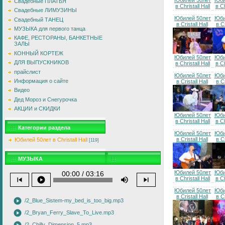
Юбилей 50лет
Юби
Свадебные ПЛАТЬЯ
в Christall Hall
в Ch
Свадебные ЛИМУЗИНЫ
Юбилей 50лет
Юби
Свадебный ТАНЕЦ
в Cristall Hall
в Cr
МУЗЫКА для первого танца
КАФЕ, РЕСТОРАНЫ, БАНКЕТНЫЕ
ЗАЛЫ
КОННЫЙ КОРТЕЖ
Юбилей 50лет
Юби
ДЛЯ ВЫПУСКНИКОВ
в Christall Hall
в Ch
прайслист
Юбилей 50лет
Юби
Информация о сайте
в Cristall Hall
в Cr
Видео
Дед Мороз и Снегурочка
АКЦИИ и СКИДКИ
Юбилей 50лет
Юби
в Christall Hall
в Ch
Категории раздела
Юбилей 50лет
Юби
в Cristall Hall
в Cr
Юбилей 50лет в Christall Hall
[119]
МУЗЫКА
Юбилей 50лет
Юби
00:00 / 03:16
skip_previous
play_circle
volume_up
skip_next
в Christall Hall
в Ch
Юбилей 50лет
Юби
в Cristall Hall
в Cr
play_circle
/2_Blue_Sistem-my_bed_is_too_big.mp3
play_circle
/2_Bryan_Ferry_Slave_To_Live.mp3
/2_Chilly_Dimension_5.mp3