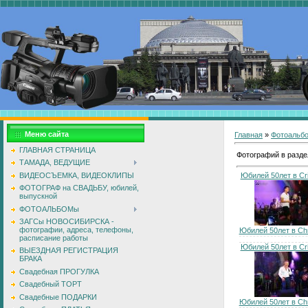
Меню сайта
Главная
»
Фотоальб
ГЛАВНАЯ СТРАНИЦА
Фотографий в разде
ТАМАДА, ВЕДУЩИЕ
ВИДЕОСЪЕМКА, ВИДЕОКЛИПЫ
Юбилей 50лет в Cris
ФОТОГРАФ на СВАДЬБУ, юбилей,
выпускной
ФОТОАЛЬБОМы
ЗАГСы НОВОСИБИРСКА -
фотографии, адреса, телефоны,
Юбилей 50лет в Chris
расписание работы
Юбилей 50лет в Cris
ВЫЕЗДНАЯ РЕГИСТРАЦИЯ
БРАКА
Свадебная ПРОГУЛКА
Свадебный ТОРТ
Свадебные ПОДАРКИ
Юбилей 50лет в Chris