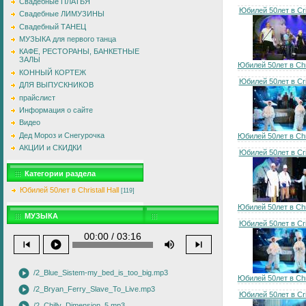
Свадебные ПЛАТЬЯ
Юбилей 50лет в Cris
Свадебные ЛИМУЗИНЫ
Свадебный ТАНЕЦ
МУЗЫКА для первого танца
КАФЕ, РЕСТОРАНЫ, БАНКЕТНЫЕ
ЗАЛЫ
Юбилей 50лет в Chris
КОННЫЙ КОРТЕЖ
Юбилей 50лет в Cris
ДЛЯ ВЫПУСКНИКОВ
прайслист
Информация о сайте
Видео
Дед Мороз и Снегурочка
Юбилей 50лет в Chris
АКЦИИ и СКИДКИ
Юбилей 50лет в Cris
Категории раздела
Юбилей 50лет в Christall Hall
[119]
Юбилей 50лет в Chris
МУЗЫКА
Юбилей 50лет в Cris
00:00 / 03:16
skip_previous
play_circle
volume_up
skip_next
play_circle
/2_Blue_Sistem-my_bed_is_too_big.mp3
Юбилей 50лет в Chris
play_circle
/2_Bryan_Ferry_Slave_To_Live.mp3
Юбилей 50лет в Cris
/2_Chilly_Dimension_5.mp3