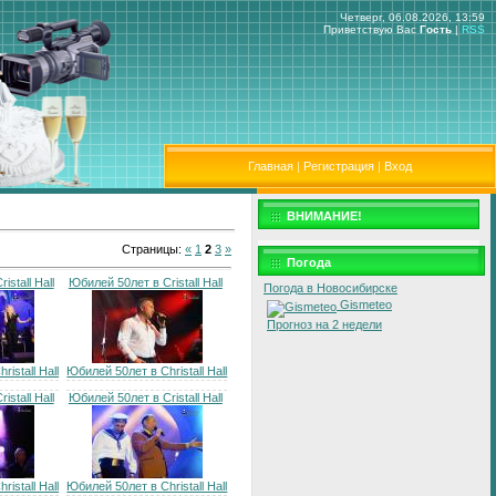
Четверг, 06.08.2026, 13:59
Приветствую Вас
Гость
|
RSS
Главная
|
Регистрация
|
Вход
ВНИМАНИЕ!
Страницы
:
«
1
2
3
»
Погода
stall Hall
Юбилей 50лет в Cristall Hall
Погода в Новосибирске
Gismeteo
Прогноз на 2 недели
istall Hall
Юбилей 50лет в Christall Hall
stall Hall
Юбилей 50лет в Cristall Hall
istall Hall
Юбилей 50лет в Christall Hall