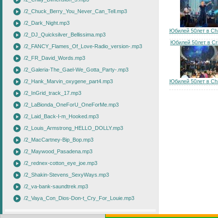
play_circle
play_circle
/2_Chuck_Berry_You_Never_Can_Tell.mp3
play_circle
/2_Dark_Night.mp3
Юбилей 50лет в Chris
play_circle
/2_DJ_Quicksilver_Bellissima.mp3
Юбилей 50лет в Cris
play_circle
/2_FANCY_Flames_Of_Love-Radio_version-.mp3
play_circle
/2_FR_David_Words.mp3
play_circle
/2_Galeria-The_Gael-We_Gotta_Party-.mp3
play_circle
/2_Hank_Marvin_oxygene_part4.mp3
Юбилей 50лет в Chris
play_circle
/2_InGrid_track_17.mp3
play_circle
/2_LaBionda_OneForU_OneForMe.mp3
play_circle
/2_Laid_Back-I-m_Hooked.mp3
play_circle
/2_Louis_Armstrong_HELLO_DOLLY.mp3
play_circle
/2_MacCartney-Bip_Bop.mp3
play_circle
/2_Maywood_Pasadena.mp3
play_circle
/2_rednex-cotton_eye_joe.mp3
play_circle
/2_Shakin-Stevens_SexyWays.mp3
play_circle
/2_va-bank-saundtrek.mp3
play_circle
/2_Vaya_Con_Dios-Don-t_Cry_For_Louie.mp3