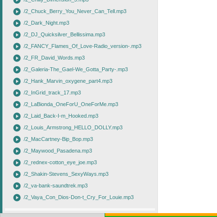
play_circle
play_circle
/2_Chuck_Berry_You_Never_Can_Tell.mp3
play_circle
/2_Dark_Night.mp3
play_circle
/2_DJ_Quicksilver_Bellissima.mp3
play_circle
/2_FANCY_Flames_Of_Love-Radio_version-.mp3
play_circle
/2_FR_David_Words.mp3
play_circle
/2_Galeria-The_Gael-We_Gotta_Party-.mp3
play_circle
/2_Hank_Marvin_oxygene_part4.mp3
play_circle
/2_InGrid_track_17.mp3
play_circle
/2_LaBionda_OneForU_OneForMe.mp3
play_circle
/2_Laid_Back-I-m_Hooked.mp3
play_circle
/2_Louis_Armstrong_HELLO_DOLLY.mp3
play_circle
/2_MacCartney-Bip_Bop.mp3
play_circle
/2_Maywood_Pasadena.mp3
play_circle
/2_rednex-cotton_eye_joe.mp3
play_circle
/2_Shakin-Stevens_SexyWays.mp3
play_circle
/2_va-bank-saundtrek.mp3
play_circle
/2_Vaya_Con_Dios-Don-t_Cry_For_Louie.mp3