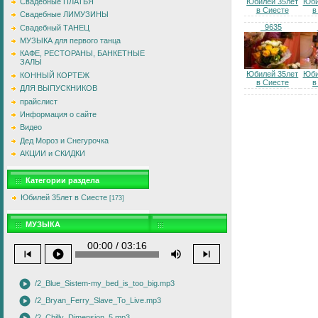
Юбилей 35лет
Юби
Свадебные ПЛАТЬЯ
в Сиесте
в
Свадебные ЛИМУЗИНЫ
_9635
Свадебный ТАНЕЦ
МУЗЫКА для первого танца
КАФЕ, РЕСТОРАНЫ, БАНКЕТНЫЕ
ЗАЛЫ
Юбилей 35лет
Юби
КОННЫЙ КОРТЕЖ
в Сиесте
в
ДЛЯ ВЫПУСКНИКОВ
прайслист
Информация о сайте
Видео
Дед Мороз и Снегурочка
АКЦИИ и СКИДКИ
Категории раздела
Юбилей 35лет в Сиесте
[173]
МУЗЫКА
00:00 / 03:16
skip_previous
play_circle
volume_up
skip_next
play_circle
/2_Blue_Sistem-my_bed_is_too_big.mp3
play_circle
/2_Bryan_Ferry_Slave_To_Live.mp3
/2_Chilly_Dimension_5.mp3