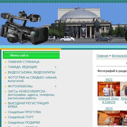
Меню сайта
Главная
»
Фотоальб
ГЛАВНАЯ СТРАНИЦА
ТАМАДА, ВЕДУЩИЕ
Фотографий в разде
ВИДЕОСЪЕМКА, ВИДЕОКЛИПЫ
ФОТОГРАФ на СВАДЬБУ, юбилей,
_9521
выпускной
ФОТОАЛЬБОМы
ЗАГСы НОВОСИБИРСКА -
фотографии, адреса, телефоны,
расписание работы
Юбилей 35лет
Юби
в Сиесте
в
ВЫЕЗДНАЯ РЕГИСТРАЦИЯ
БРАКА
_9574
Свадебная ПРОГУЛКА
Свадебный ТОРТ
Свадебные ПОДАРКИ