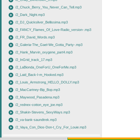
play_circle
play_circle
/2_Chuck_Berry_You_Never_Can_Tell.mp3
play_circle
/2_Dark_Night.mp3
play_circle
/2_DJ_Quicksilver_Bellissima.mp3
play_circle
/2_FANCY_Flames_Of_Love-Radio_version-.mp3
play_circle
/2_FR_David_Words.mp3
play_circle
/2_Galeria-The_Gael-We_Gotta_Party-.mp3
play_circle
/2_Hank_Marvin_oxygene_part4.mp3
play_circle
/2_InGrid_track_17.mp3
play_circle
/2_LaBionda_OneForU_OneForMe.mp3
play_circle
/2_Laid_Back-I-m_Hooked.mp3
play_circle
/2_Louis_Armstrong_HELLO_DOLLY.mp3
play_circle
/2_MacCartney-Bip_Bop.mp3
play_circle
/2_Maywood_Pasadena.mp3
play_circle
/2_rednex-cotton_eye_joe.mp3
play_circle
/2_Shakin-Stevens_SexyWays.mp3
play_circle
/2_va-bank-saundtrek.mp3
play_circle
/2_Vaya_Con_Dios-Don-t_Cry_For_Louie.mp3