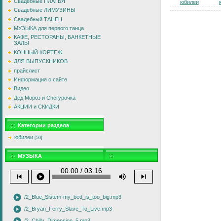
Свадебные ПЛАТЬЯ
юбилеи
Свадебные ЛИМУЗИНЫ
Свадебный ТАНЕЦ
МУЗЫКА для первого танца
КАФЕ, РЕСТОРАНЫ, БАНКЕТНЫЕ
ЗАЛЫ
КОННЫЙ КОРТЕЖ
ДЛЯ ВЫПУСКНИКОВ
прайслист
Информация о сайте
Видео
Дед Мороз и Снегурочка
АКЦИИ и СКИДКИ
Категории раздела
юбилеи
[50]
МУЗЫКА
00:00 / 03:16
skip_previous
play_circle
volume_up
skip_next
play_circle
/2_Blue_Sistem-my_bed_is_too_big.mp3
play_circle
/2_Bryan_Ferry_Slave_To_Live.mp3
/2_Chilly_Dimension_5.mp3