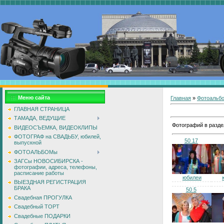
Меню сайта
Главная
»
Фотоальб
ГЛАВНАЯ СТРАНИЦА
ТАМАДА, ВЕДУЩИЕ
Фотографий в разде
ВИДЕОСЪЕМКА, ВИДЕОКЛИПЫ
ФОТОГРАФ на СВАДЬБУ, юбилей,
50 17
выпускной
ФОТОАЛЬБОМы
ЗАГСы НОВОСИБИРСКА -
фотографии, адреса, телефоны,
расписание работы
юбилеи
ВЫЕЗДНАЯ РЕГИСТРАЦИЯ
БРАКА
50 5
Свадебная ПРОГУЛКА
Свадебный ТОРТ
Свадебные ПОДАРКИ