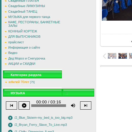
Свадебные ПЛАТЬЯ
Свадебные ЛИМУЗИНЫ
Свадебный ТАНЕЦ
МУЗЫКА для первого танца
КАФЕ, РЕСТОРАНЫ, БАНКЕТНЫЕ
ЗАЛЫ
В
КОННЫЙ КОРТЕЖ
ДЛЯ ВЫПУСКНИКОВ
прайслист
Информация о сайте
Видео
Дед Мороз и Снегурочка
АКЦИИ и СКИДКИ
Категории раздела
юбилей 70лет
[75]
МУЗЫКА
00:00 / 03:16
skip_previous
play_circle
volume_up
skip_next
play_circle
/2_Blue_Sistem-my_bed_is_too_big.mp3
play_circle
/2_Bryan_Ferry_Slave_To_Live.mp3
/2_Chilly_Dimension_5.mp3