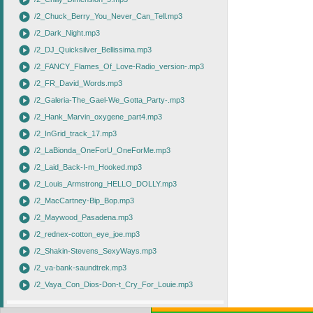
play_circle
play_circle
/2_Chuck_Berry_You_Never_Can_Tell.mp3
play_circle
/2_Dark_Night.mp3
play_circle
/2_DJ_Quicksilver_Bellissima.mp3
play_circle
/2_FANCY_Flames_Of_Love-Radio_version-.mp3
play_circle
/2_FR_David_Words.mp3
play_circle
/2_Galeria-The_Gael-We_Gotta_Party-.mp3
play_circle
/2_Hank_Marvin_oxygene_part4.mp3
play_circle
/2_InGrid_track_17.mp3
play_circle
/2_LaBionda_OneForU_OneForMe.mp3
play_circle
/2_Laid_Back-I-m_Hooked.mp3
play_circle
/2_Louis_Armstrong_HELLO_DOLLY.mp3
play_circle
/2_MacCartney-Bip_Bop.mp3
play_circle
/2_Maywood_Pasadena.mp3
play_circle
/2_rednex-cotton_eye_joe.mp3
play_circle
/2_Shakin-Stevens_SexyWays.mp3
play_circle
/2_va-bank-saundtrek.mp3
play_circle
/2_Vaya_Con_Dios-Don-t_Cry_For_Louie.mp3