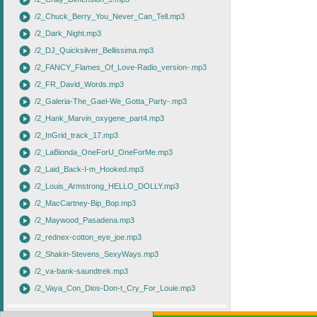
play_circle
play_circle
/2_Chuck_Berry_You_Never_Can_Tell.mp3
play_circle
/2_Dark_Night.mp3
play_circle
/2_DJ_Quicksilver_Bellissima.mp3
play_circle
/2_FANCY_Flames_Of_Love-Radio_version-.mp3
play_circle
/2_FR_David_Words.mp3
play_circle
/2_Galeria-The_Gael-We_Gotta_Party-.mp3
play_circle
/2_Hank_Marvin_oxygene_part4.mp3
play_circle
/2_InGrid_track_17.mp3
play_circle
/2_LaBionda_OneForU_OneForMe.mp3
play_circle
/2_Laid_Back-I-m_Hooked.mp3
play_circle
/2_Louis_Armstrong_HELLO_DOLLY.mp3
play_circle
/2_MacCartney-Bip_Bop.mp3
play_circle
/2_Maywood_Pasadena.mp3
play_circle
/2_rednex-cotton_eye_joe.mp3
play_circle
/2_Shakin-Stevens_SexyWays.mp3
play_circle
/2_va-bank-saundtrek.mp3
play_circle
/2_Vaya_Con_Dios-Don-t_Cry_For_Louie.mp3