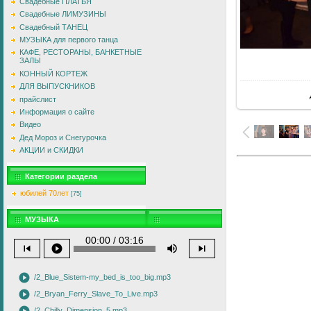
Свадебные ПЛАТЬЯ
Свадебные ЛИМУЗИНЫ
Свадебный ТАНЕЦ
МУЗЫКА для первого танца
КАФЕ, РЕСТОРАНЫ, БАНКЕТНЫЕ
ЗАЛЫ
В
КОННЫЙ КОРТЕЖ
ДЛЯ ВЫПУСКНИКОВ
прайслист
Информация о сайте
Видео
Дед Мороз и Снегурочка
АКЦИИ и СКИДКИ
Категории раздела
юбилей 70лет
[75]
МУЗЫКА
00:00 / 03:16
skip_previous
play_circle
volume_up
skip_next
play_circle
/2_Blue_Sistem-my_bed_is_too_big.mp3
play_circle
/2_Bryan_Ferry_Slave_To_Live.mp3
/2_Chilly_Dimension_5.mp3