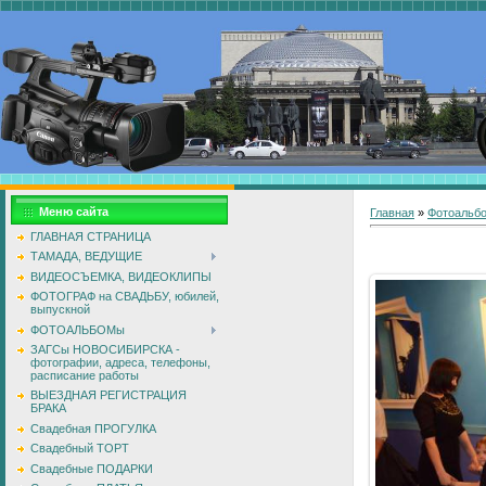
Меню сайта
Главная
»
Фотоальб
ГЛАВНАЯ СТРАНИЦА
ТАМАДА, ВЕДУЩИЕ
ВИДЕОСЪЕМКА, ВИДЕОКЛИПЫ
ФОТОГРАФ на СВАДЬБУ, юбилей,
выпускной
ФОТОАЛЬБОМы
ЗАГСы НОВОСИБИРСКА -
фотографии, адреса, телефоны,
расписание работы
ВЫЕЗДНАЯ РЕГИСТРАЦИЯ
БРАКА
Свадебная ПРОГУЛКА
Свадебный ТОРТ
Свадебные ПОДАРКИ