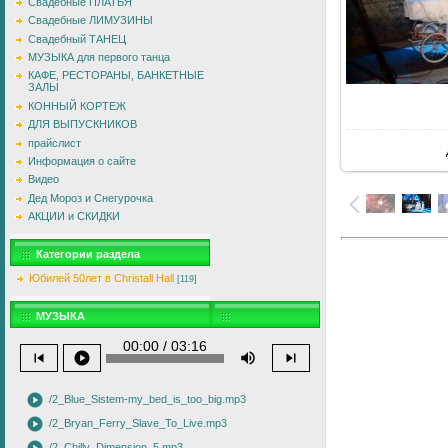
Свадебные ПЛАТЬЯ
Свадебные ЛИМУЗИНЫ
Свадебный ТАНЕЦ
МУЗЫКА для первого танца
КАФЕ, РЕСТОРАНЫ, БАНКЕТНЫЕ
ЗАЛЫ
КОННЫЙ КОРТЕЖ
ДЛЯ ВЫПУСКНИКОВ
прайслист
Информация о сайте
Видео
Дед Мороз и Снегурочка
АКЦИИ и СКИДКИ
Категории раздела
Юбилей 50лет в Christall Hall
[119]
МУЗЫКА
00:00 / 03:16
skip_previous
play_circle
volume_up
skip_next
play_circle
/2_Blue_Sistem-my_bed_is_too_big.mp3
play_circle
/2_Bryan_Ferry_Slave_To_Live.mp3
/2_Chilly_Dimension_5.mp3