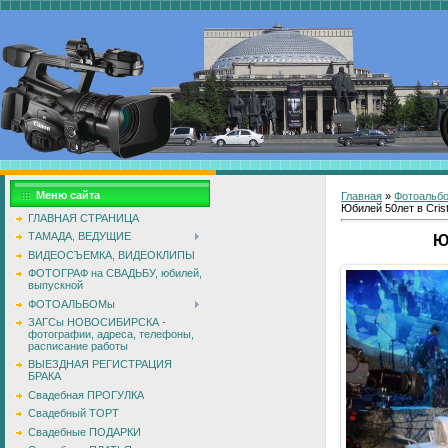
Меню сайта
Главная
»
Фотоальб
Юбилей 50лет в Crista
ГЛАВНАЯ СТРАНИЦА
ТАМАДА, ВЕДУЩИЕ
Ю
ВИДЕОСЪЕМКА, ВИДЕОКЛИПЫ
ФОТОГРАФ на СВАДЬБУ, юбилей,
выпускной
ФОТОАЛЬБОМы
ЗАГСы НОВОСИБИРСКА -
фотографии, адреса, телефоны,
расписание работы
ВЫЕЗДНАЯ РЕГИСТРАЦИЯ
БРАКА
Свадебная ПРОГУЛКА
Свадебный ТОРТ
Свадебные ПОДАРКИ