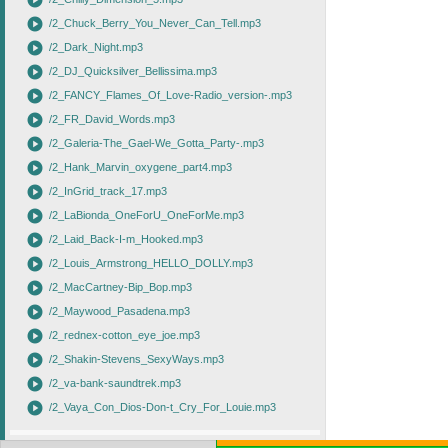
play_circle
play_circle
/2_Chuck_Berry_You_Never_Can_Tell.mp3
play_circle
/2_Dark_Night.mp3
play_circle
/2_DJ_Quicksilver_Bellissima.mp3
play_circle
/2_FANCY_Flames_Of_Love-Radio_version-.mp3
play_circle
/2_FR_David_Words.mp3
play_circle
/2_Galeria-The_Gael-We_Gotta_Party-.mp3
play_circle
/2_Hank_Marvin_oxygene_part4.mp3
play_circle
/2_InGrid_track_17.mp3
play_circle
/2_LaBionda_OneForU_OneForMe.mp3
play_circle
/2_Laid_Back-I-m_Hooked.mp3
play_circle
/2_Louis_Armstrong_HELLO_DOLLY.mp3
play_circle
/2_MacCartney-Bip_Bop.mp3
play_circle
/2_Maywood_Pasadena.mp3
play_circle
/2_rednex-cotton_eye_joe.mp3
play_circle
/2_Shakin-Stevens_SexyWays.mp3
play_circle
/2_va-bank-saundtrek.mp3
play_circle
/2_Vaya_Con_Dios-Don-t_Cry_For_Louie.mp3