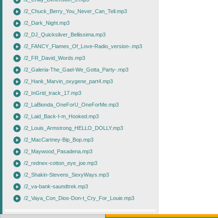
play_circle
play_circle
/2_Chuck_Berry_You_Never_Can_Tell.mp3
play_circle
/2_Dark_Night.mp3
play_circle
/2_DJ_Quicksilver_Bellissima.mp3
play_circle
/2_FANCY_Flames_Of_Love-Radio_version-.mp3
play_circle
/2_FR_David_Words.mp3
play_circle
/2_Galeria-The_Gael-We_Gotta_Party-.mp3
play_circle
/2_Hank_Marvin_oxygene_part4.mp3
play_circle
/2_InGrid_track_17.mp3
play_circle
/2_LaBionda_OneForU_OneForMe.mp3
play_circle
/2_Laid_Back-I-m_Hooked.mp3
play_circle
/2_Louis_Armstrong_HELLO_DOLLY.mp3
play_circle
/2_MacCartney-Bip_Bop.mp3
play_circle
/2_Maywood_Pasadena.mp3
play_circle
/2_rednex-cotton_eye_joe.mp3
play_circle
/2_Shakin-Stevens_SexyWays.mp3
play_circle
/2_va-bank-saundtrek.mp3
play_circle
/2_Vaya_Con_Dios-Don-t_Cry_For_Louie.mp3