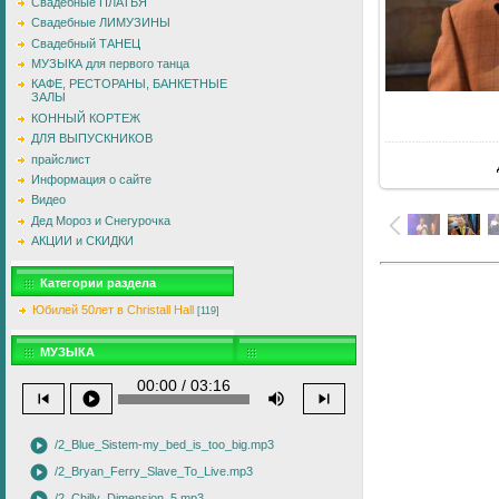
Свадебные ПЛАТЬЯ
Свадебные ЛИМУЗИНЫ
Свадебный ТАНЕЦ
МУЗЫКА для первого танца
КАФЕ, РЕСТОРАНЫ, БАНКЕТНЫЕ
ЗАЛЫ
КОННЫЙ КОРТЕЖ
ДЛЯ ВЫПУСКНИКОВ
прайслист
Информация о сайте
Видео
Дед Мороз и Снегурочка
АКЦИИ и СКИДКИ
Категории раздела
Юбилей 50лет в Christall Hall
[119]
МУЗЫКА
00:00 / 03:16
skip_previous
play_circle
volume_up
skip_next
play_circle
/2_Blue_Sistem-my_bed_is_too_big.mp3
play_circle
/2_Bryan_Ferry_Slave_To_Live.mp3
/2_Chilly_Dimension_5.mp3