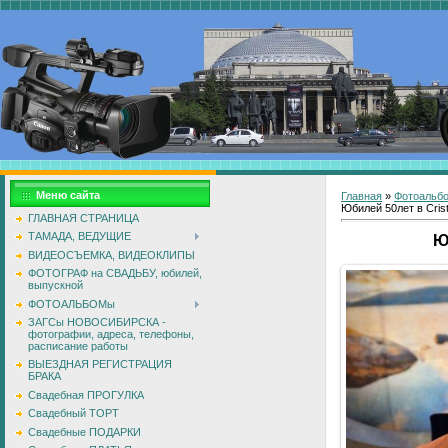
Меню сайта
Главная
»
Фотоальб
Юбилей 50лет в Crista
ГЛАВНАЯ СТРАНИЦА
ТАМАДА, ВЕДУЩИЕ
Ю
ВИДЕОСЪЕМКА, ВИДЕОКЛИПЫ
ФОТОГРАФ на СВАДЬБУ, юбилей,
выпускной
ФОТОАЛЬБОМы
ЗАГСы НОВОСИБИРСКА -
фотографии, адреса, телефоны,
расписание работы
ВЫЕЗДНАЯ РЕГИСТРАЦИЯ
БРАКА
Свадебная ПРОГУЛКА
Свадебный ТОРТ
Свадебные ПОДАРКИ