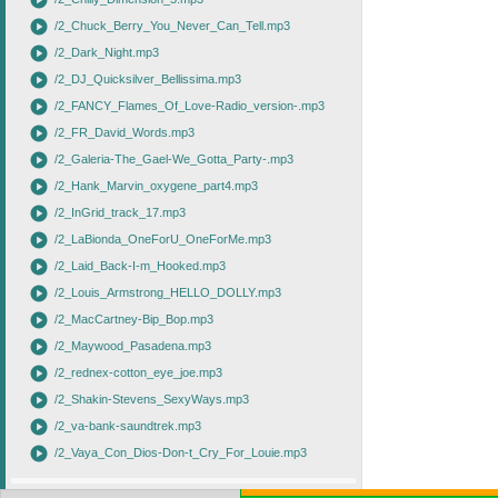
play_circle
play_circle
/2_Chuck_Berry_You_Never_Can_Tell.mp3
play_circle
/2_Dark_Night.mp3
play_circle
/2_DJ_Quicksilver_Bellissima.mp3
play_circle
/2_FANCY_Flames_Of_Love-Radio_version-.mp3
play_circle
/2_FR_David_Words.mp3
play_circle
/2_Galeria-The_Gael-We_Gotta_Party-.mp3
play_circle
/2_Hank_Marvin_oxygene_part4.mp3
play_circle
/2_InGrid_track_17.mp3
play_circle
/2_LaBionda_OneForU_OneForMe.mp3
play_circle
/2_Laid_Back-I-m_Hooked.mp3
play_circle
/2_Louis_Armstrong_HELLO_DOLLY.mp3
play_circle
/2_MacCartney-Bip_Bop.mp3
play_circle
/2_Maywood_Pasadena.mp3
play_circle
/2_rednex-cotton_eye_joe.mp3
play_circle
/2_Shakin-Stevens_SexyWays.mp3
play_circle
/2_va-bank-saundtrek.mp3
play_circle
/2_Vaya_Con_Dios-Don-t_Cry_For_Louie.mp3