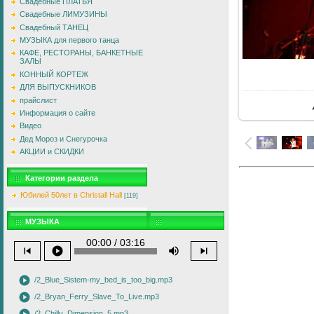
Свадебные ПЛАТЬЯ
Свадебные ЛИМУЗИНЫ
Свадебный ТАНЕЦ
МУЗЫКА для первого танца
КАФЕ, РЕСТОРАНЫ, БАНКЕТНЫЕ
ЗАЛЫ
КОННЫЙ КОРТЕЖ
ДЛЯ ВЫПУСКНИКОВ
прайслист
Информация о сайте
Видео
Дед Мороз и Снегурочка
АКЦИИ и СКИДКИ
Категории раздела
Юбилей 50лет в Christall Hall
[119]
МУЗЫКА
00:00 / 03:16
skip_previous
play_circle
volume_up
skip_next
play_circle
/2_Blue_Sistem-my_bed_is_too_big.mp3
play_circle
/2_Bryan_Ferry_Slave_To_Live.mp3
/2_Chilly_Dimension_5.mp3