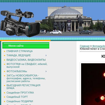
Меню сайта
Главная
»
Фотоальб
Юбилей 50лет в Crista
ГЛАВНАЯ СТРАНИЦА
ТАМАДА, ВЕДУЩИЕ
Ю
ВИДЕОСЪЕМКА, ВИДЕОКЛИПЫ
ФОТОГРАФ на СВАДЬБУ, юбилей,
выпускной
ФОТОАЛЬБОМы
ЗАГСы НОВОСИБИРСКА -
фотографии, адреса, телефоны,
расписание работы
ВЫЕЗДНАЯ РЕГИСТРАЦИЯ
БРАКА
Свадебная ПРОГУЛКА
Свадебный ТОРТ
Свадебные ПОДАРКИ