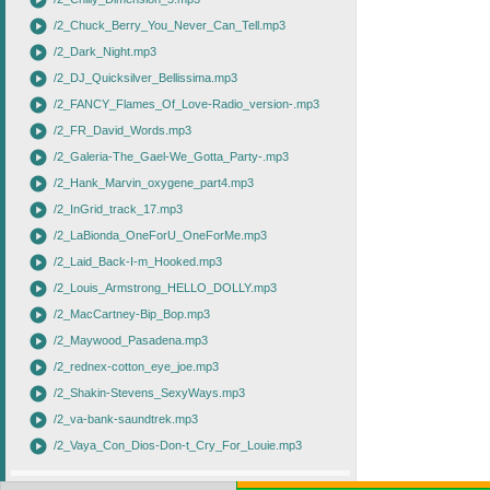
play_circle
play_circle
/2_Chuck_Berry_You_Never_Can_Tell.mp3
play_circle
/2_Dark_Night.mp3
play_circle
/2_DJ_Quicksilver_Bellissima.mp3
play_circle
/2_FANCY_Flames_Of_Love-Radio_version-.mp3
play_circle
/2_FR_David_Words.mp3
play_circle
/2_Galeria-The_Gael-We_Gotta_Party-.mp3
play_circle
/2_Hank_Marvin_oxygene_part4.mp3
play_circle
/2_InGrid_track_17.mp3
play_circle
/2_LaBionda_OneForU_OneForMe.mp3
play_circle
/2_Laid_Back-I-m_Hooked.mp3
play_circle
/2_Louis_Armstrong_HELLO_DOLLY.mp3
play_circle
/2_MacCartney-Bip_Bop.mp3
play_circle
/2_Maywood_Pasadena.mp3
play_circle
/2_rednex-cotton_eye_joe.mp3
play_circle
/2_Shakin-Stevens_SexyWays.mp3
play_circle
/2_va-bank-saundtrek.mp3
play_circle
/2_Vaya_Con_Dios-Don-t_Cry_For_Louie.mp3