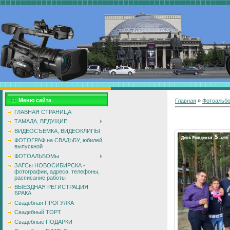
Меню сайта
Главная
»
Фотоальб
ГЛАВНАЯ СТРАНИЦА
ТАМАДА, ВЕДУЩИЕ
ВИДЕОСЪЕМКА, ВИДЕОКЛИПЫ
ФОТОГРАФ на СВАДЬБУ, юбилей,
выпускной
ФОТОАЛЬБОМы
ЗАГСы НОВОСИБИРСКА -
фотографии, адреса, телефоны,
расписание работы
ВЫЕЗДНАЯ РЕГИСТРАЦИЯ
БРАКА
Свадебная ПРОГУЛКА
Свадебный ТОРТ
Свадебные ПОДАРКИ