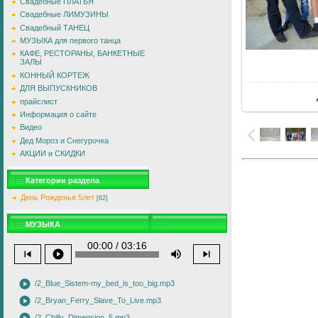
Свадебные ПЛАТЬЯ
Свадебные ЛИМУЗИНЫ
Свадебный ТАНЕЦ
МУЗЫКА для первого танца
КАФЕ, РЕСТОРАНЫ, БАНКЕТНЫЕ
ЗАЛЫ
В
КОННЫЙ КОРТЕЖ
ДЛЯ ВЫПУСКНИКОВ
прайслист
Информация о сайте
Видео
Дед Мороз и Снегурочка
АКЦИИ и СКИДКИ
Категории раздела
День Рожденья 5лет
[62]
МУЗЫКА
00:00 / 03:16
skip_previous
play_circle
volume_up
skip_next
play_circle
/2_Blue_Sistem-my_bed_is_too_big.mp3
play_circle
/2_Bryan_Ferry_Slave_To_Live.mp3
/2_Chilly_Dimension_5.mp3