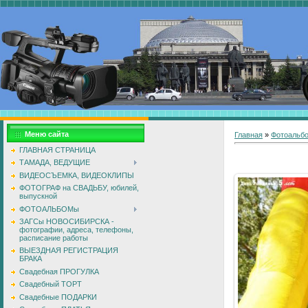
Меню сайта
Главная
»
Фотоальб
ГЛАВНАЯ СТРАНИЦА
ТАМАДА, ВЕДУЩИЕ
ВИДЕОСЪЕМКА, ВИДЕОКЛИПЫ
ФОТОГРАФ на СВАДЬБУ, юбилей,
выпускной
ФОТОАЛЬБОМы
ЗАГСы НОВОСИБИРСКА -
фотографии, адреса, телефоны,
расписание работы
ВЫЕЗДНАЯ РЕГИСТРАЦИЯ
БРАКА
Свадебная ПРОГУЛКА
Свадебный ТОРТ
Свадебные ПОДАРКИ