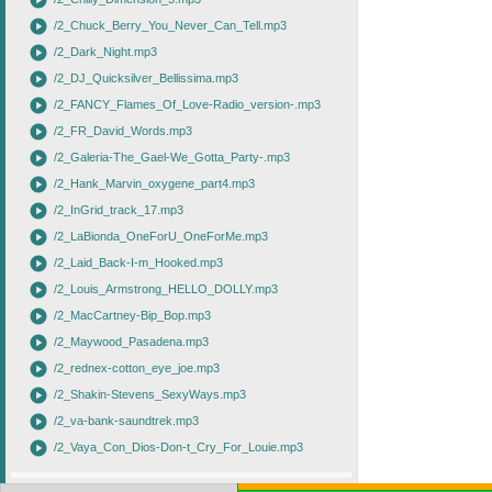
play_circle
play_circle
/2_Chuck_Berry_You_Never_Can_Tell.mp3
play_circle
/2_Dark_Night.mp3
play_circle
/2_DJ_Quicksilver_Bellissima.mp3
play_circle
/2_FANCY_Flames_Of_Love-Radio_version-.mp3
play_circle
/2_FR_David_Words.mp3
play_circle
/2_Galeria-The_Gael-We_Gotta_Party-.mp3
play_circle
/2_Hank_Marvin_oxygene_part4.mp3
play_circle
/2_InGrid_track_17.mp3
play_circle
/2_LaBionda_OneForU_OneForMe.mp3
play_circle
/2_Laid_Back-I-m_Hooked.mp3
play_circle
/2_Louis_Armstrong_HELLO_DOLLY.mp3
play_circle
/2_MacCartney-Bip_Bop.mp3
play_circle
/2_Maywood_Pasadena.mp3
play_circle
/2_rednex-cotton_eye_joe.mp3
play_circle
/2_Shakin-Stevens_SexyWays.mp3
play_circle
/2_va-bank-saundtrek.mp3
play_circle
/2_Vaya_Con_Dios-Don-t_Cry_For_Louie.mp3