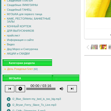
Свадебные ПЛАТЬЯ
Свадебные ЛИМУЗИНЫ
Свадебный ТАНЕЦ
МУЗЫКА для первого танца
КАФЕ, РЕСТОРАНЫ, БАНКЕТНЫЕ
ЗАЛЫ
В
КОННЫЙ КОРТЕЖ
ДЛЯ ВЫПУСКНИКОВ
прайслист
Информация о сайте
Видео
Дед Мороз и Снегурочка
АКЦИИ и СКИДКИ
Категории раздела
День Рожденья 5лет
[62]
МУЗЫКА
00:00 / 03:16
skip_previous
play_circle
volume_up
skip_next
play_circle
/2_Blue_Sistem-my_bed_is_too_big.mp3
play_circle
/2_Bryan_Ferry_Slave_To_Live.mp3
/2_Chilly_Dimension_5.mp3